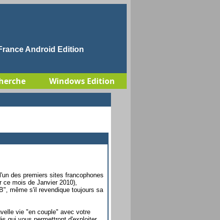
rance Android Edition
herche
Windows Edition
l'un des premiers sites francophones
r ce mois de Janvier 2010),
B", même s'il revendique toujours sa
velle vie "en couple" avec votre
és qui vous permettront d'exploiter