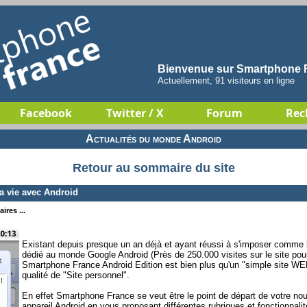
Bienvenue sur Smartphone F
Actuellement, 91 visiteurs en ligne
Facebook
Twitter / X
Forum
Rec
Actualités du monde Android
Retour au sommaire du site
a vie avec Android
ires ...
Existant depuis presque un an déjà et ayant réussi à s'imposer comme 
dédié au monde Google Android (Près de 250.000 visites sur le site pou
Smartphone France Android Edition est bien plus qu'un "simple site WE
qualité de "Site personnel".
En effet Smartphone France se veut être le point de départ de votre nou
appareil Android en vous proposant différentes rubriques et fonctionnalit