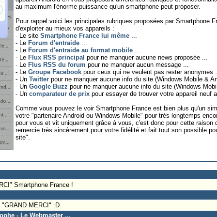
au maximum l'énorme puissance qu'un smartphone peut proposer.
Pour rappel voici les principales rubriques proposées par Smartphone F
d'exploiter au mieux vos appareils :
- Le site
Smartphone France lui même
...
- Le
Forum d'entraide
...
- Le
Forum d'entraide au format mobile
...
- Le
Flux RSS principal
pour ne manquer aucune news proposée ...
- Le
Flus RSS du forum
pour ne manquer aucun message ...
- Le
Groupe Facebook
pour ceux qui ne veulent pas rester anonymes .
- Un
Twitter
pour ne manquer aucune info du site (Windows Mobile & And
- Un
Google Buzz
pour ne manquer aucune info du site (Windows Mobile
- Un
comparateur de prix
pour essayer de trouver votre appareil neuf au 
Comme vous pouvez le voir Smartphone France est bien plus qu'un sim
votre "partenaire Android ou Windows Mobile" pour très longtemps enc
pour vous et vit uniquement grâce à vous, c'est donc pour cette raison 
remercie très sincèrement pour votre fidélité et fait tout son possible 
site".
MERCI" Smartphone France !
s : "GRAND MERCI" :D
tophe - Le Webmaster ...