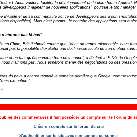
 Android. Nous voulons faciliter le développement de la plate-forme Android. N
 développeurs imaginent de nouvelles applications”, poursuit le top manager
one d’Apple et de sa communauté active de développeurs liés à son smartphon
tions disponibles). Mais c’est promis : le contrôle des applications sera moin
s n’aimons pas là-bas”
cée en Chine, Eric Schmidt estime que, “dans un temps raisonnable, nous fe
enait pas la possibilité d’exploiter une déclinaison locale de son moteur sans f
tion et en tant qu’économie à forte croissance”, a déclaré le P-DG de Googl
e nous n’aimons pas. Nous espérons mener des négociations ou des pressions 
gères du pays a encore rappelé la semaine dernière que Google, comme toutes 
 “Sans exception.”
fr
...
..
ublier des commentaires il faut posséder un compte sur le Forum du site
Créer un compte sur le forum du site
S'authentifier sur le site avec son compte personnel