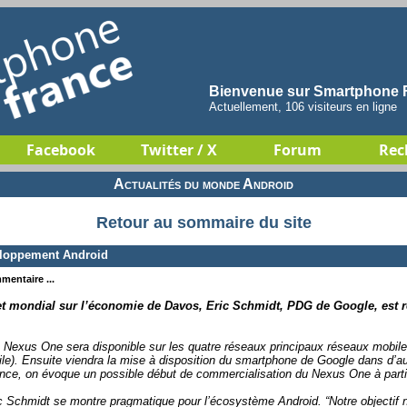
Bienvenue sur Smartphone F
Actuellement, 106 visiteurs en ligne
Facebook
Twitter / X
Forum
Rec
Actualités du monde Android
Retour au sommaire du site
veloppement Android
mentaire ...
t mondial sur l’économie de Davos, Eric Schmidt, PDG de Google, est r
 Nexus One sera disponible sur les quatre réseaux principaux réseaux mobiles
bile). Ensuite viendra la mise à disposition du smartphone de Google dans d’
ance, on évoque un possible début de commercialisation du Nexus One à part
 Schmidt se montre pragmatique pour l’écosystème Android. “Notre objectif n