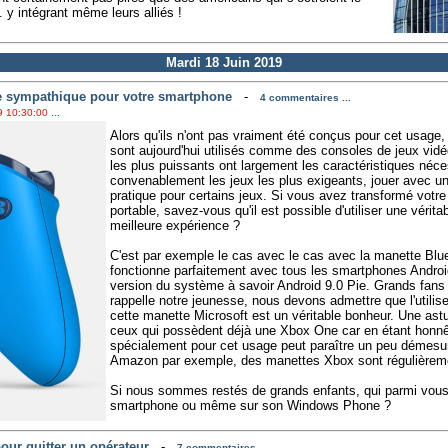
.. y intégrant même leurs alliés !
Mardi 18 Juin 2019
e sympathique pour votre smartphone
-
4 commentaires ...
 10:30:00 ...
Alors qu'ils n'ont pas vraiment été conçus pour cet usage
sont aujourd'hui utilisés comme des consoles de jeux vidé
les plus puissants ont largement les caractéristiques néce
convenablement les jeux les plus exigeants, jouer avec u
pratique pour certains jeux. Si vous avez transformé votr
portable, savez-vous qu'il est possible d'utiliser une vérit
meilleure expérience ?
C'est par exemple le cas avec le cas avec la manette Blu
fonctionne parfaitement avec tous les smartphones Android
version du système à savoir Android 9.0 Pie. Grands fan
rappelle notre jeunesse, nous devons admettre que l'utili
cette manette Microsoft est un véritable bonheur. Une astu
ceux qui possèdent déjà une Xbox One car en étant honn
spécialement pour cet usage peut paraître un peu démesur
Amazon par exemple, des manettes Xbox sont régulièrem
Si nous sommes restés de grands enfants, qui parmi vous,
smartphone ou même sur son Windows Phone ?
our quitter un opérateur
-
7 commentaires ...