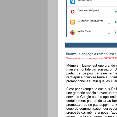
Huawei s’engage à rembourser s
News ajoutée ou mise à jour le 20/06/2019
Même si Huawei est une grande en
manière frontale par son patron 
parlant, et ce pour certainement 
l'entreprise chinoise tente sur c
promotionnelles" afin que les clie
C'est par exemple le cas aux Phili
une garantie spéciale avec un re
services Google ou des applicati
certainement pas un dollar au fab
promettant de ne pas supprimer le
coup de communication qui espéron
proposée car même si nous n'avon
respect de la vie privée, ils ne s