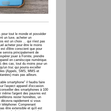
s pour tout le monde et posséder
nt un luxe, acheter un
 est un choix ... qui n'est pas
uel acheter pour être le moins
est d'être conscient que pour
 servira principalement de
espérer jouer à Fornite, prendre
appareil en caméscope numérique.
 des cas, tout du moins pour un
qu'un truc qui pourra exceller
biles (Appels, SMS, MMS et
tanées) mais pas ailleurs.
table smartphone" il faudra faire
sur l'aspect appareil d'occasion.
 conseiller des smartphones à 100
r même l'argent des pauvres est
préférons rester honnêtes, un
 décevra rapidement si vous
ur téléphoner. Comprenant
s être extensible et qu'il est