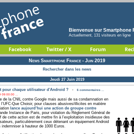
Bienvenue sur Smartphone F
Actuellement, 131 visiteurs en ligne
Facebook
Twitter / X
Forum
Rec
News Smartphone France - Juin 2019
Rechercher dans les news
Jeudi 27 Juin 2019
our chaque utilisateur d'Android ?
-
6 commentaires ...
 09:00:00 ...
e de la CNIL contre Google mais aussi de sa condamnation en
de l’UFC-Que Choisir, pour clauses abusives/illicites en matière
iation
lance aujourd’hui une action de groupe contre
rande Instance de Paris, pour violation du Règlement Général de
 de cette action est de mettre fin à l’exploitation insidieuse des
isateurs, particulièrement ceux détenant un équipement Android
 indemniser à hauteur de 1000 Euros.