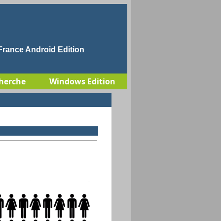
rance Android Edition
herche
Windows Edition