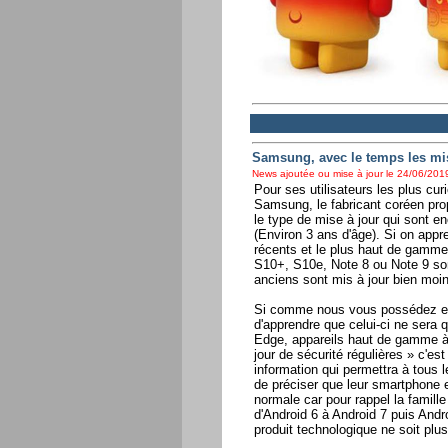
Samsung, avec le temps les mi
News ajoutée ou mise à jour le 24/06/2019
Pour ses utilisateurs les plus cur
Samsung, le fabricant coréen pro
le type de mise à jour qui sont e
(Environ 3 ans d'âge). Si on appr
récents et le plus haut de gamm
S10+, S10e, Note 8 ou Note 9 son
anciens sont mis à jour bien moin
Si comme nous vous possédez en
d'apprendre que celui-ci ne sera
Edge, appareils haut de gamme à 
jour de sécurité régulières » c'es
information qui permettra à tous 
de préciser que leur smartphone es
normale car pour rappel la famille
d'Android 6 à Android 7 puis Andr
produit technologique ne soit plus