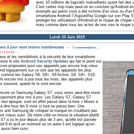
avec 10 millions de logiciels malveillants ayant fait des 
C'est certes trop mais peut-on en conclure qu'Android es
exemple qui parmi vous a été victime d'un virus ou d'un l
smartphone Android ? Aujourd'hui Google sur son Play Sto
protéger les utilisateurs d'Android et le risque de choper 
mais comme dans tous les actes de nos vies le risque zé
Lundi 24 Juin 2019
ses à jour sont moins nombreuses
-
7 commentaires ...
 12:00:00 ...
ieux et les sensibilisés à la sécurité de leur smartphone
pose le site
Android Security Updates
qui fait le point sur
ncore proposées pour ses appareils pas encore trop vieux
end logiquement sur ce site que les appareils les plus
e comme les Galaxy S8, S8+, S8 Active, S9, S9+, S10,
t encore mis à jour tous les mois, des appareils plus
s souvent, quand ils le sont encore.
core un Samsung Galaxy S7, vous serez peut-être triste
 quasiment plus mis à jour. Les Galaxy S7, Galaxy S7
leur époque, sont en effet passé dans la liste « Mises à
t à dire tous les 6 mois si tout se passe bien. Une
les anti Samsung de critiquer la marque en n'oubliant pas
t mieux suivi. De notre côté on trouve la situation plutôt
 S7 a vu le jour depuis plus de 3 ans, qu'elle est passée
oid 8 et qu'à un moment où un autre il est logique qu'un
 aussi bien suivi.