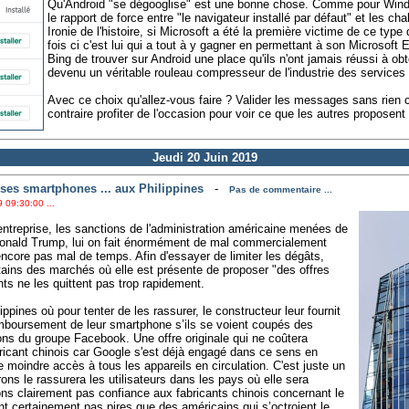
Qu'Android "se dégooglise" est une bonne chose. Comme pour Windo
le rapport de force entre "le navigateur installé par défaut" et les ch
Ironie de l'histoire, si Microsoft a été la première victime de ce typ
fois ci c'est lui qui a tout à y gagner en permettant à son Microsof
Bing de trouver sur Android une place qu'ils n'ont jamais réussi à ob
devenu un véritable rouleau compresseur de l'industrie des services
Avec ce choix qu'allez-vous faire ? Valider les messages sans rien
contraire profiter de l'occasion pour voir ce que les autres proposent
Jeudi 20 Juin 2019
es smartphones ... aux Philippines
-
Pas de commentaire ...
 09:30:00 ...
treprise, les sanctions de l'administration américaine menées de
Donald Trump, lui on fait énormément de mal commercialement
encore pas mal de temps. Afin d'essayer de limiter les dégâts,
ertains des marchés où elle est présente de proposer "des offres
nts ne les quittent pas trop rapidement.
ppines où pour tenter de les rassurer, le constructeur leur fournit
mboursement de leur smartphone s’ils se voient coupés des
ons du groupe Facebook. Une offre originale qui ne coûtera
ricant chinois car Google s'est déjà engagé dans ce sens en
 moindre accès à tous les appareils en circulation. C'est juste un
s le rassurera les utilisateurs dans les pays où elle sera
s clairement pas confiance aux fabricants chinois concernant le
ont certainement pas pires que des américains qui s’octroient le