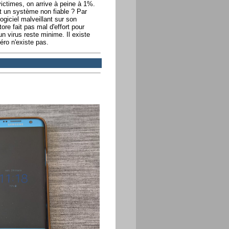
victimes, on arrive à peine à 1%.
t un système non fiable ? Par
ogiciel malveillant sur son
re fait pas mal d'effort pour
un virus reste minime. Il existe
ro n'existe pas.