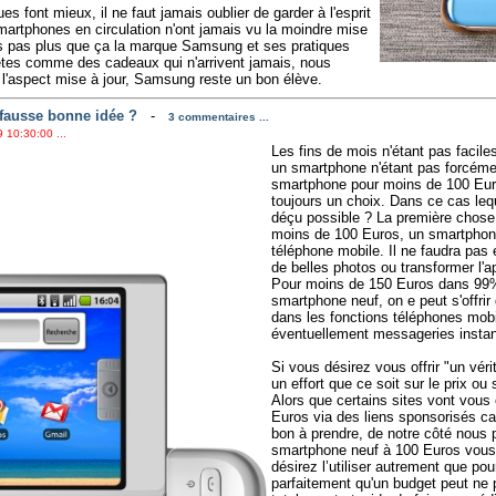
s font mieux, il ne faut jamais oublier de garder à l'esprit
martphones en circulation n'ont jamais vu la moindre mise
s pas plus que ça la marque Samsung et ses pratiques
tes comme des cadeaux qui n'arrivent jamais, nous
 l'aspect mise à jour, Samsung reste un bon élève.
fausse bonne idée ?
-
3 commentaires ...
 10:30:00 ...
Les fins de mois n'étant pas facile
un smartphone n'étant pas forcéme
smartphone pour moins de 100 Euros
toujours un choix. Dans ce cas leq
déçu possible ? La première chose 
moins de 100 Euros, un smartphone
téléphone mobile. Il ne faudra pas 
de belles photos ou transformer l'
Pour moins de 150 Euros dans 99%
smartphone neuf, on e peut s'offrir 
dans les fonctions téléphones mo
éventuellement messageries instan
Si vous désirez vous offrir "un véri
un effort que ce soit sur le prix ou 
Alors que certains sites vont vous
Euros via des liens sponsorisés ca
bon à prendre, de notre côté nous 
smartphone neuf à 100 Euros vous
désirez l’utiliser autrement que po
parfaitement qu'un budget peut ne pa