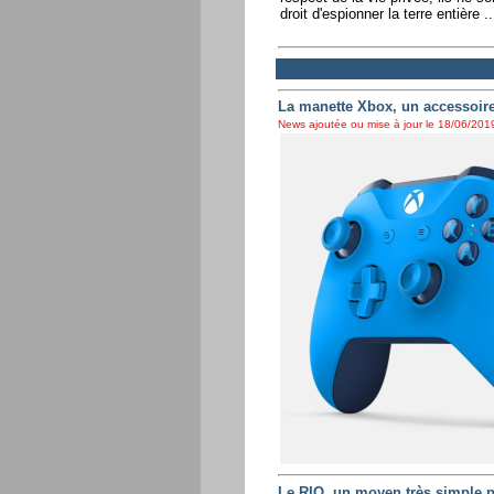
droit d'espionner la terre entière .
La manette Xbox, un accessoir
News ajoutée ou mise à jour le 18/06/2019
Le RIO, un moyen très simple p