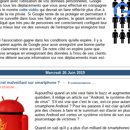
gilant avec l'utilisation de vos données personnelles, Google
ées tous les déplacements que vous avez effectué en compagnie
s le montre
cette vidéo
qui devrait en faire réfléchir plus d'un à
e la vie privée. Si Google tente de se protéger en permettant il
être surveillé dans tous ses faits et gestes, le géant américain a
liqué que très peu de personnes ont correctement configuré leur
 mieux leur vie des serveurs de l'entreprise qui enregistre tout
l'association gagne dans les conditions qu'elle espère, il y a
upérer auprès de Google pour avoir enregistré une bonne partie
clairement votre accord. De notre côté on espère juste que
sse arnaque en enregistrant des données à l'insu de ses clients.
me détenir aucune information sur nos déplacements mais est-
Mercredi 26 Juin 2019
ciel malveillant sur smartphone ?
-
9 commentaires ...
 10:00:00 ...
Aujourd'hui quand un site veut faire le buzz et augmente
quotidien, il rédige un article sur "Android, le système d'e
de virus". S'il est vrai que c'est le cas, est-ce pour autan
smartphone Android ? Pour les paranos il est clair qu'uti
pire des choses à faire et le summum est d'avoir en pl
autres Android est certes un système victime de son suc
pourcentage de victimes ?
Quand on sait qu'il y a plus d'un milliard de smartphone