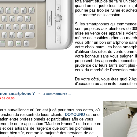
totalement stupide de faire un créd
quand on est juste tous les mois, i
pour ne pas trop se ruiner et ache
: Le marché de l'occasion.
Si les smartphones qui commencent
sont proposés aux alentours de 30
mise en vente ces appareils voient 
même accessibles grâce au marché 
vous offrir un bon smartphone sans 
votre choix parmi les bons smartp
d'utiliser des sites de vente comm
votre bonheur sans vous saigner. Il
proposent des appareils recondition
prudence car leurs tarifs sont plus
ceux du marché de l'occasion entre 
De votre côté, vous êtes quoi ? App
d'occasion ou appareils reconditio
à mon smartphone ?
-
3 commentaires ...
 09:00:00 ...
us surveillance où l'on est jugé pour tous nos actes, où
onction du ressenti de leurs clients,
DOYOUNO
est une
tion entre professionnels et particuliers afin de vous
merce de cette application "Made in France" est la mise en
ls et ces artisans de l'urgence que sont les plombiers,
éclinant bien sûr, comme la majorité des services de ce