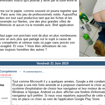
éventuels soucis qu'il pourrait y avoir par la suite entre le
onne sur le papier, comme souvent on pourra regretter que
Paris avec très peu de professionnels notés. Aujourd'hui
ées est tout sauf productive tant que les fiches et les
 exemple sur Nantes, une des plus grandes villes de
férencés et aucun n'a le moindre avis. Bref application
l faut juger son prochain sont de plus en plus nombreuses.
ns un avis plus que partagé sur le sujet à cause de
s compétents et sérieux mais où juger sans procès son
exagéré. Et vous ? Vous êtes utilisateurs de ces
pas toujours honnêtes des autres ?
Vendredi 21 Juin 2019
 Européenne
-
9 commentaires ...
 09:00:00 ...
Tout comme Microsoft il y a quelques années, Google a été condam
l'Europe à une très forte amende et à proposer clairement le choix a
système d'exploitation de choisir leur navigateur et leur moteur de 
Windows à l'époque, Android va donc afficher une fenêtre d'information 
navigateur qu'il préfère. Si nous vous reparlons aujourd'hui de cette 
mis en place ce choix au sein de l'application Google Play Store.