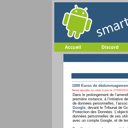
Accueil
Discord
1000 Euros de dédommagement p
News ajoutée ou mise à jour le 27/06/2019
Dans le prolongement de l’amend
première instance, à l’initiative 
de données personnelles, l’assoc
Google
, devant le Tribunal de G
Protection des Données. L’objectif
données personnelles de ses util
avec un compte Google, et de les