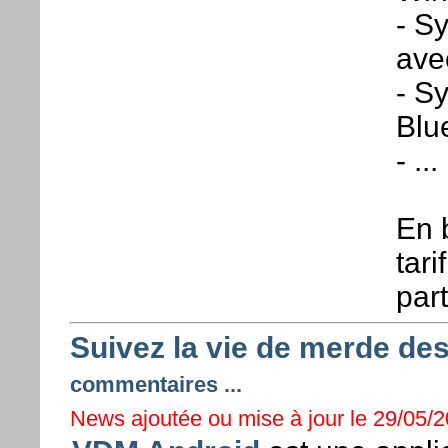
- S
ave
- Sy
Blu
- ...
En 
tari
part
Suivez la vie de merde de
commentaires ...
News ajoutée ou mise à jour le 29/05/2