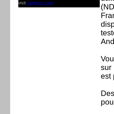
(ND
Fra
dis
test
And
Vou
sur
est
Des
pour