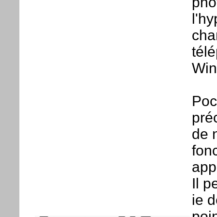
pho
l'h
cham
tél
Win
Poc
pré
de 
fon
appa
Il 
ie 
poin