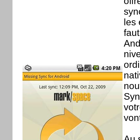
offr
syn
les 
fau
And
niv
ord
nat
nou
Syn
vot
von
Au 