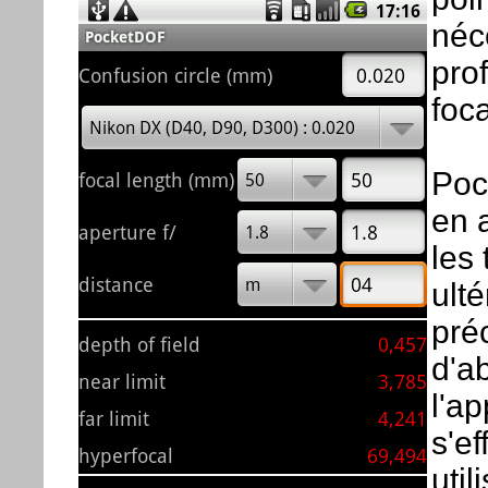
néc
pro
foc
Poc
en a
les
ulté
pré
d'ab
l'ap
s'e
uti