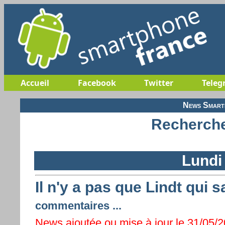
Accueil
Facebook
Twitter
Teleg
News Smartp
Recherche
Lundi
Il n'y a pas que Lindt qui sa
commentaires ...
News ajoutée ou mise à jour le 31/05/2