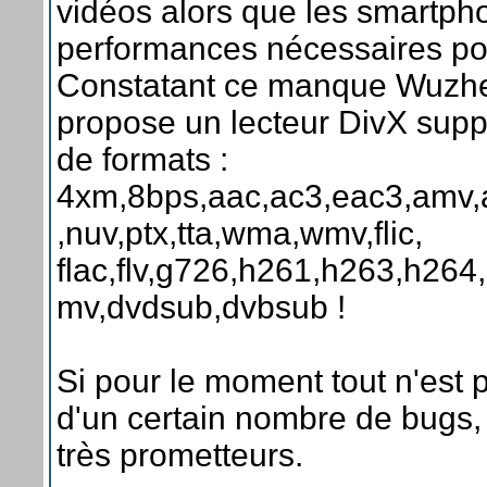
vidéos alors que les smartpho
performances nécessaires pou
Constatant ce manque Wuzhe
propose un lecteur DivX sup
de formats :
4xm,8bps,aac,ac3,eac3,amv,
,nuv,ptx,tta,wma,wmv,flic,
flac,flv,g726,h261,h263,h2
mv,dvdsub,dvbsub !
Si pour le moment tout n'est pa
d'un certain nombre de bugs,
très prometteurs.