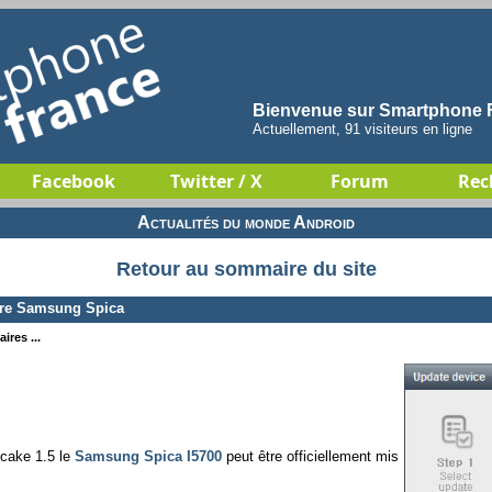
Bienvenue sur Smartphone F
Actuellement, 91 visiteurs en ligne
Facebook
Twitter / X
Forum
Rec
Actualités du monde Android
Retour au sommaire du site
otre Samsung Spica
ires ...
pcake 1.5 le
Samsung Spica I5700
peut être officiellement mis