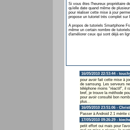
Si vous êtes l'heureux propriétaire 
qu'elle date quand même de plusieu
pour réaliser cette mise à jour perme
propose un tutoriel très complet sur l
A propos de tutoriels Smartphone Fra
même un certain nombre de tutoriels 
d'améliorer ceux qui sont déjà en lig
16/05/2010 22:53:44 - touc
pour avoir fait cette mise à j
de samsung. Les serveurs ne ré
téléphone moins "réactif", il r
bref, je trouve la méthode pour
pour avoir consulté bon nombre
plus...
16/05/2010 23:51:06 - Chris
Passer à Android 2.1 mérite ce
17/05/2010 09:26:29 - kiech
petit effort oui mais pour l'