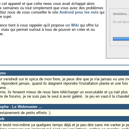
de cet appareil et que cette news vous avait échappé alors
rs semaines ou tout simplement que vous avez des problèmes
ttez nous de vous conseiller le site
Android pour les nuls
qui
e sujet.
nce tient à vous rappeler qu'il propose
un Wiki
qui offre lui
mais qui permet surtout à tous de pouvoir en créer et ou
ne.
hyou
our vendredi sur le spica de mon frere, je peux dire que je n'ai jamais vu une 
pondent jamais, quand ils daignent répondre l'installation plante et une fois 
ame...
rie, ils feraient mieux de nous faire télécharger un executable et ça irait plus 
 de forums, je ne suis pas le seul à avoir galéré...le jeu en vaut-il la chandel
tophe - Le Webmaster ...
rtainement de petits efforts :)
erb
avoir testé moi-même ya quelques temps déjà et je peu dire sans me vanter je 