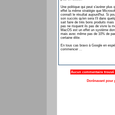
Une politique qui peut s'avérer plus
effet la même stratégie que Microso
connaît le résultat aujourd'hui. Si p
son succès qu'en sera t'il dans qu
sait faire de très bons produits mais
pas ne risquent ils pas de vivre l
MacOS est un effet un système dont 
mais avec même pas de 10% de parts
certaine élite.
En tous cas bravo à Google en espér
commencer ...
Aucun commentaire trouvé .
Dorénavant pour p