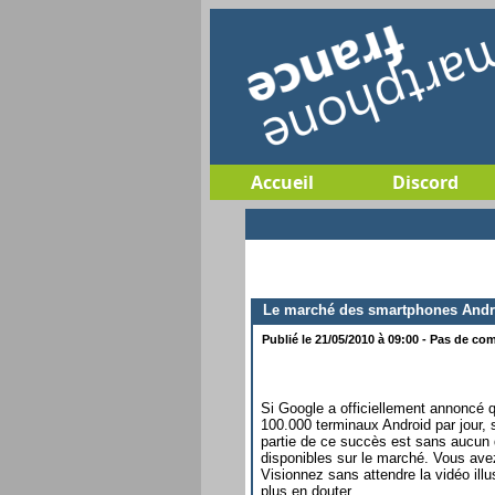
Accueil
Discord
Le marché des smartphones Andro
Publié le 21/05/2010 à 09:00 - Pas de com
Si Google a officiellement annoncé qu
100.000 terminaux Android par jour, 
partie de ce succès est sans aucun d
disponibles sur le marché. Vous avez
Visionnez sans attendre la vidéo ill
plus en douter.