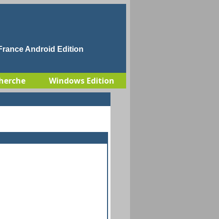
rance Android Edition
herche
Windows Edition