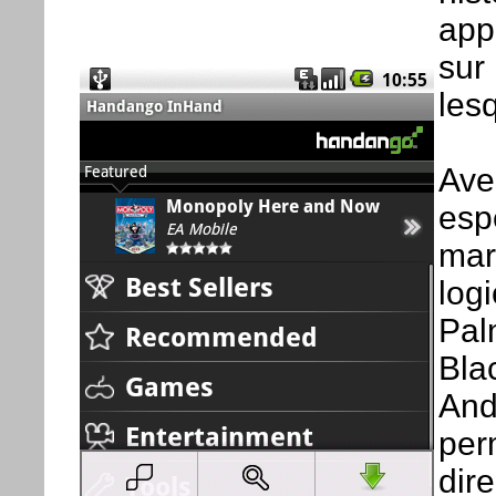
appl
sur
lesq
Av
esp
mar
log
Pal
Bla
And
per
dire