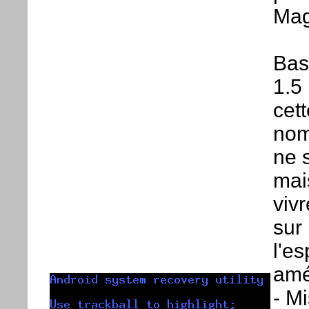
Mag
Bas
1.5
cet
nom
ne 
mai
viv
sur
l'e
amé
- M