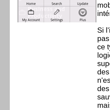
mobi
inté
Si l
pas
ce t
logi
sup
des
n'e
des 
sau
mai