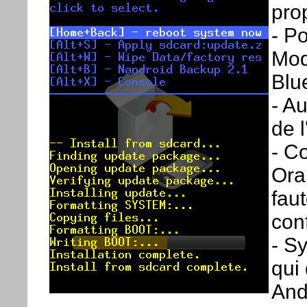
pro
- Po
Mod
Blu
- A
de l
- C
Ora
faut
con
- S
qui
And