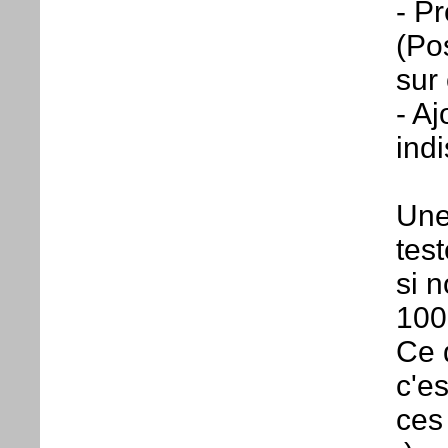
- P
(Pos
sur
- Aj
ind
Une
tes
si 
100
Ce 
c'e
ces