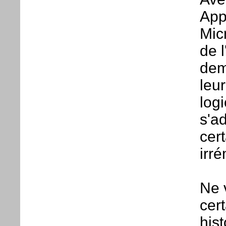
App
Mic
de l
dem
leu
logi
s'a
cert
irr
Ne 
cer
his