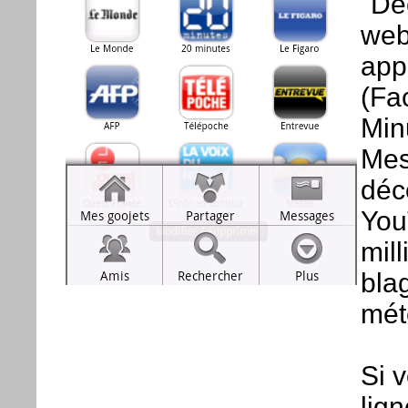
"Dé
web
appl
(Fa
Min
Mes
déc
You
mill
bla
mét
Si 
lign