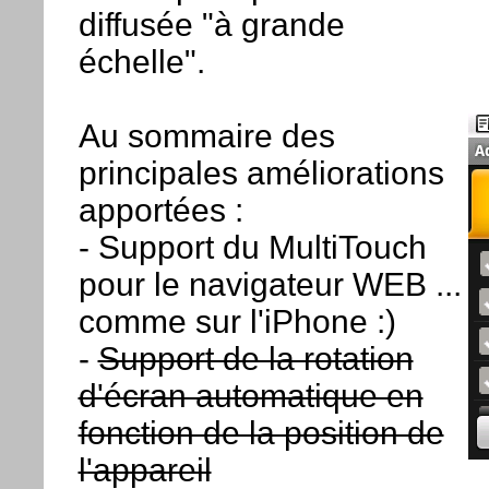
diffusée "à grande
échelle".
Au sommaire des
principales améliorations
apportées :
- Support du MultiTouch
pour le navigateur WEB ...
comme sur l'iPhone :)
-
Support de la rotation
d'écran automatique en
fonction de la position de
l'appareil