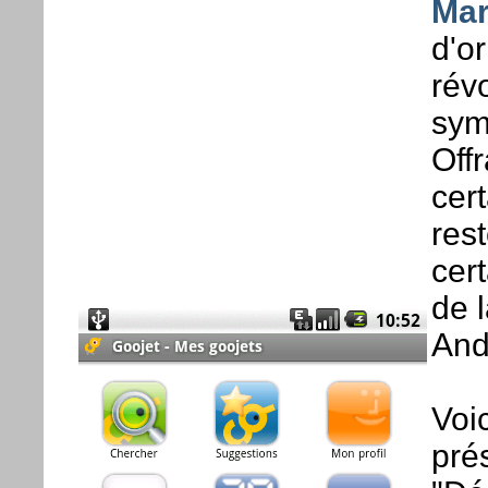
Mar
d'or
rév
symp
Offr
cer
res
cer
de 
And
Voi
pré