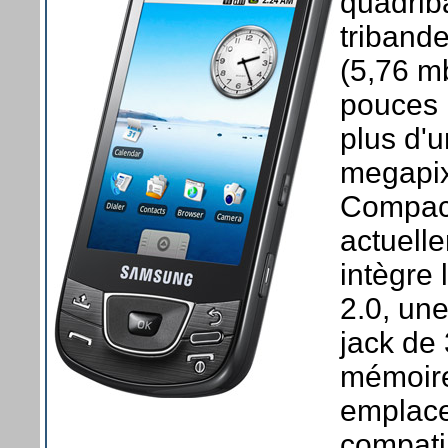
quadri
triband
(5,76 m
pouces
plus d'
megapix
Compact
actuell
intègre 
2.0, un
jack de 
mémoire
emplac
compati