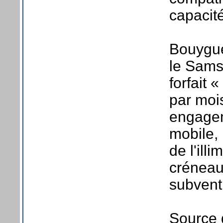
capacit
Bouygue
le Sams
forfait 
par moi
engageme
mobile, 
de l'ill
créneau
subvent
Source d