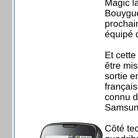
Magic la
Bouygue
prochai
équipé 
Et cette
être mis
sortie e
français
connu d
Samsun
Côté te