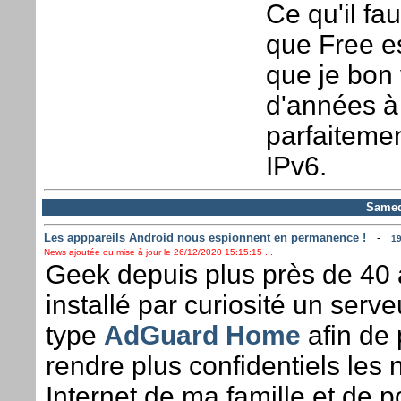
Ce qu'il fau
que Free es
que je bon 
d'années à v
parfaitemen
IPv6.
Samed
Les apppareils Android nous espionnent en permanence !
-
19
News ajoutée ou mise à jour le 26/12/2020 15:15:15 ...
Geek depuis plus près de 40 a
installé par curiosité un ser
type
AdGuard Home
afin de 
rendre plus confidentiels les 
Internet de ma famille et de p