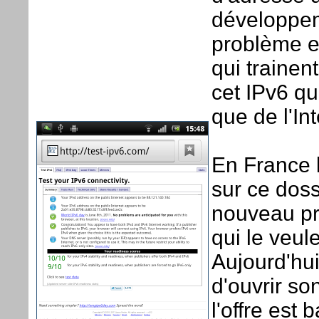
développem
problème es
qui trainen
cet IPv6 que
que de l'In
En France l
sur ce dos
nouveau pr
qui le veul
Aujourd'hui
d'ouvrir so
l'offre est 