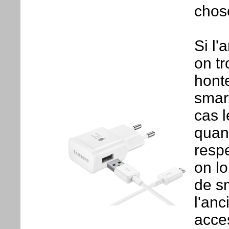
chose
Si l'
on t
hont
smar
cas 
quan
respe
on l
de s
l'anc
acces