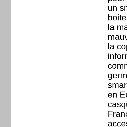
un s
boite
la ma
mauv
la co
infor
comm
germ
smar
en E
casqu
Franc
acces