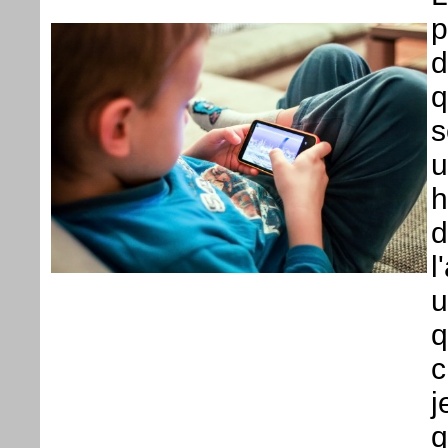
p
d
q
s
u
h
d
l
u
q
c
j
q