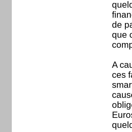
quelq
finan
de pa
que c
comp
A ca
ces f
smar
caus
oblig
Euros
quelq