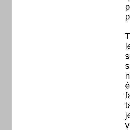
p
p
T
l
s
s
n
é
f
t
j
v