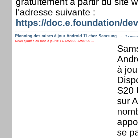
gratuitement à partir du site 
l'adresse suivante :
https://doc.e.foundation/de
Planning des mises à jour Android 11 chez Samsung
-
7 commen
News ajoutée ou mise à jour le 17/12/2020 12:00:00 ...
Sams
Andro
à jou
Disp
S20 U
sur A
nomb
appor
se p