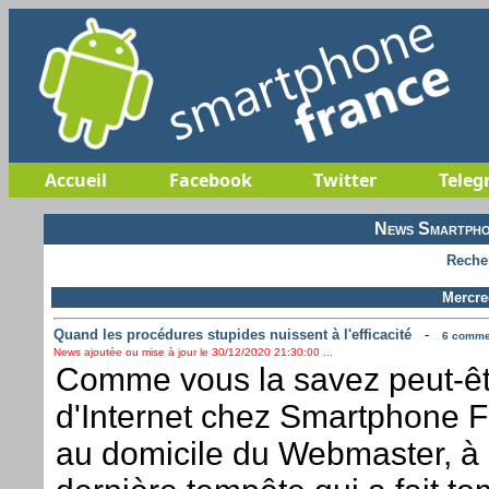
Accueil
Facebook
Twitter
Teleg
News Smartpho
Reche
Mercre
Quand les procédures stupides nuissent à l'efficacité
-
6 commen
News ajoutée ou mise à jour le 30/12/2020 21:30:00 ...
Comme vous la savez peut-êt
d'Internet chez Smartphone F
au domicile du Webmaster, à 