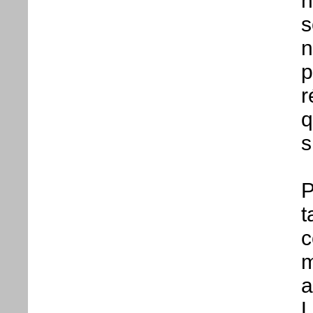
n
s
n
p
r
q
s
P
t
c
m
a
L