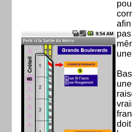
pou
cor
afi
pas 
mêm
une 
Bas
une
rai
vrai
fran
doit