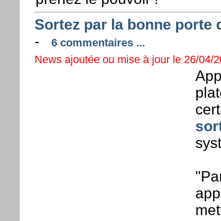
Sortez par la bonne porte
-
6 commentaires ...
News ajoutée ou mise à jour le 26/04/20
Appl
pla
cert
sor
sys
"Par
app
met