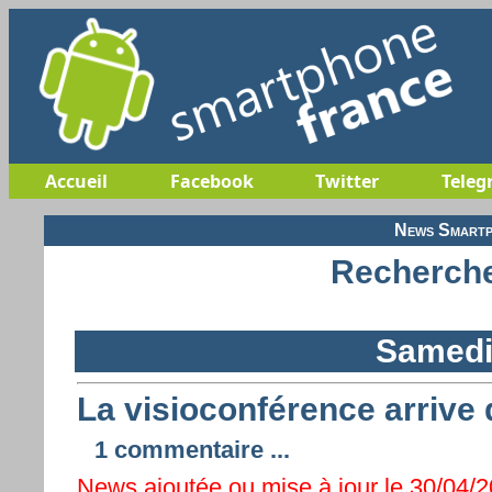
Accueil
Facebook
Twitter
Teleg
News Smartp
Recherche
Samedi 
La visioconférence arrive
1 commentaire ...
News ajoutée ou mise à jour le 30/04/20