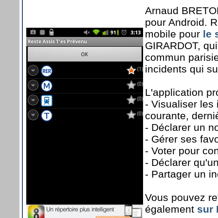
Arnaud BRETON 
pour Android. R
mobile pour
le 
GIRARDOT, qui 
commun parisien
incidents qui s
L'application pr
- Visualiser les
courante, derni
- Déclarer un no
- Gérer ses favo
- Voter pour con
- Déclarer qu'un
- Partager un in
Vous pouvez retr
également
sur