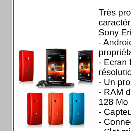
Très pr
caractér
Sony Er
- Androi
propriét
- Ecran 
résoluti
- Un pr
- RAM d
128 Mo
- Capte
- Connec