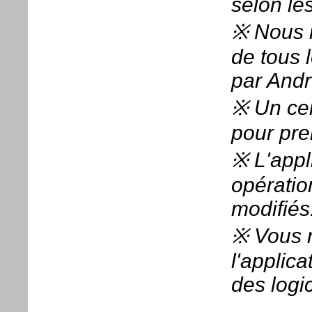
selon les
※ Nous n
de tous 
par Andr
※ Un cer
pour pre
※ L'appl
opératio
modifiés
※ Vous n
l'applica
des logic