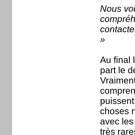
Nous vou
compréhe
contacte
»
Au final 
part le d
Vraimen
compren
puissent
choses n
avec les
très rar