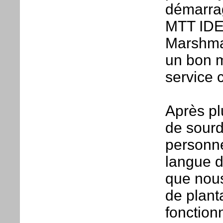
démarrag
MTT IDEA
Marshmal
un bon m
service c
Après pl
de sourd
personne
langue d
que nous
de plant
fonction