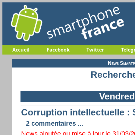
Accueil
Facebook
Twitter
Teleg
News Smartp
Recherche
Vendred
Corruption intellectuelle 
2 commentaires ...
News ajoutée ou mise à jour le 31/03/2