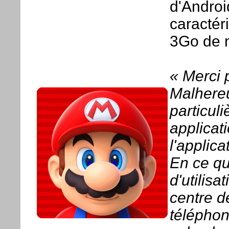
d'Androi
caractér
3Go de mé
« Merci 
Malhereu
particuli
applicat
l'applic
En ce qu
d'utilisa
centre d
téléphon