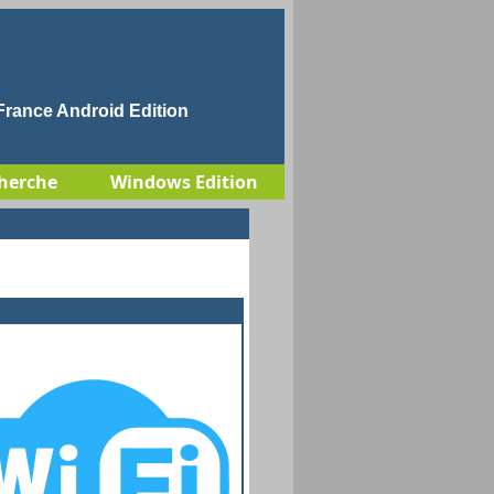
rance Android Edition
herche
Windows Edition