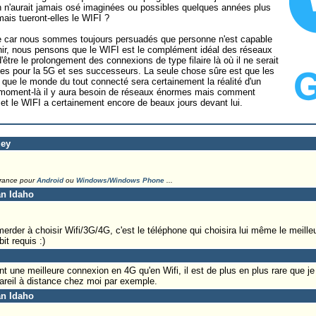
n n'aurait jamais osé imaginées ou possibles quelques années plus
mais tueront-elles le WIFI ?
de car nous sommes toujours persuadés que personne n'est capable
venir, nous pensons que le WIFI est le complément idéal des réseaux
être le prolongement des connexions de type filaire là où il ne serait
es pour la 5G et ses successeurs. La seule chose sûre est que les
t que le monde du tout connecté sera certainement la réalité d'un
e moment-là il y aura besoin de réseaux énormes mais comment
ra et le WIFI a certainement encore de beaux jours devant lui.
ley
France pour
Android
ou
Windows/Windows Phone
...
an Idaho
erder à choisir Wifi/3G/4G, c'est le téléphone qui choisira lui même le meilleu
it requis :)
une meilleure connexion en 4G qu'en Wifi, il est de plus en plus rare que je l'
reil à distance chez moi par exemple.
an Idaho