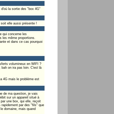
 d'où la sortie des "box 4G"
oit elle aussi présente !
e qui concerne les
ns les même proportions.
stante et dans ce cas pourquoi
nsferts volumineux en WIFI ?
bah on ira pas loin. C'est là
 la 4G mais le problème est
ue de ma question, je vais
ébit sur un appareil situé à
par une box, qui elle, reçoit
s rapidement par des "fils" que
s le domaine, mais quand