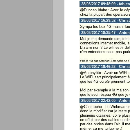
28/03/2017 09:48:09 - fabico
@Duncan Idaho : Avec le déplo
chez la plupart des opérateurs 
28/03/2017 16:29:52 - Chris
Sympa les box 4G mais il faud
28/03/2017 18:35:47 - Anton
Moi je me demande simplement
connexions internet mobile, s
Bizarre non ? Le wifi est-il d
n'en entendons-nous pas parle
Publié via l'application Smartphone 
28/03/2017 19:46:32 - Chris
@Antonytito : Avoir un WIFI d
Le WIFI sert principalement à 
que les 4G ou 5G prennent tou
Moi par exemple à la maison j
que le seul réseau 4G que je 
28/03/2017 22:42:05 - Anton
@Christophe - Le Webmaster ..
donc la modifier car je reste 
plusieurs dizaines, voire plus
ce débit par des cables en dir
par des ondes dans l'air. Il
même, ça me turlupine ;)