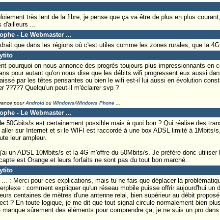
iement très lent de la fibre, je pense que ça va être de plus en plus courant,
d'ailleurs ...
tophe - Le Webmaster ...
rait que dans les régions où c'est utiles comme les zones rurales, que la 4G s
ytito
 pourquoi on nous annonce des progrès toujours plus impressionnants en c
ans pour autant qu'on nous dise que les débits wifi progressent eux aussi da
élaissé par les têtes pensantes ou bien le wifi est-il lui aussi en évolution con
r ????? Quelqu'un peut-il m'éclairer svp ?
France pour
Android
ou
Windows/Windows Phone
...
tophe - Le Webmaster ...
e 50Gbits/s est certainement possible mais à quoi bon ? Qui réalise des tra
aller sur Internet et si le WIFI est raccordé à une box ADSL limité à 1Mbits/s, 
te leur ampleur.
'ai un ADSL 10Mbits/s et la 4G m'offre du 50Mbits/s. Je préfère donc utiliser
capte est Orange et leurs forfaits ne sont pas du tout bon marché.
ytito
. : Merci pour ces explications, mais tu ne fais que déplacer la problématiq
perplexe : comment expliquer qu'un réseau mobile puisse offrir aujourd'hui un d
ieurs centaines de mètres d'une antenne relai, bien supérieur au débit proposé 
ect ? En toute logique, je me dit que tout signal circule normalement bien plu
 me manque sûrement des éléments pour comprendre ça, je ne suis un pro dan