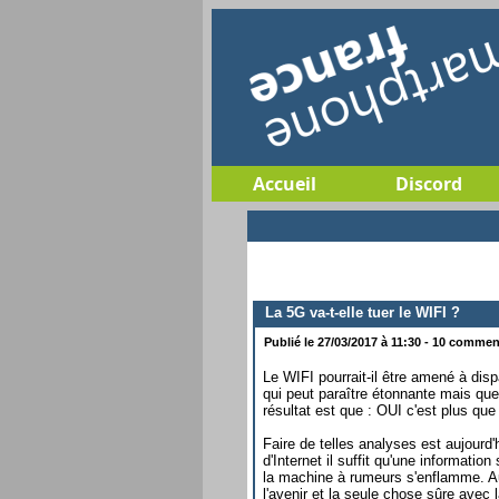
Accueil
Discord
La 5G va-t-elle tuer le WIFI ?
Publié le 27/03/2017 à 11:30 - 10 comment
Le WIFI pourrait-il être amené à disp
qui peut paraître étonnante mais qu
résultat est que : OUI c'est plus que
Faire de telles analyses est aujourd'
d'Internet il suffit qu'une informatio
la machine à rumeurs s'enflamme. Auj
l'avenir et la seule chose sûre avec