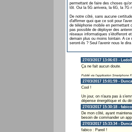
permettant de faire des choses qu'o
tôt. Oui la 5G arrivera, la 6G, la 7G 
De notre côté, sans aucune certitu
d'affirmer quoi que ce soit pour l'a
de téléphonie mobile en permettant d'
pas possible de déployer des antenn
réseaux informatiques s'étofferont e
demain plus ou moins lointain. A c
seront-ils ? Seul l'avenir nous le di
27/03/2017 13:06:03 - Ledol
Ça ne fait aucun doute.
Publié via l'application Smartphone 
27/03/2017 15:01:59 - Dunc
Cool !
Un jour, on n'aura pas à s'emm
dépense énergétique et du déb
27/03/2017 15:30:18 - fabico
De mon côté, ayant maintenant 
besoin de commander un appa
27/03/2017 15:33:34 - Dunc
fabico : Pareil !