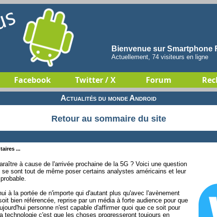
Bienvenue sur Smartphone F
Actuellement, 74 visiteurs en ligne
Facebook
Twitter / X
Forum
Rec
Actualités du monde Android
Retour au sommaire du site
aires ...
araître à cause de l'arrivée prochaine de la 5G ? Voici une question
e se sont tout de même poser certains analystes américains et leur
 probable.
hui à la portée de n'importe qui d'autant plus qu'avec l'avènement
n soit bien référencée, reprise par un média à forte audience pour que
ourd'hui personne n'est capable d'affirmer quoi que ce soit pour
 la technologie c'est que les choses progresseront toujours en