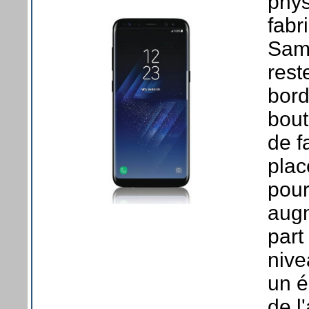
phys
fabr
Sams
rest
bord
bout
de f
plac
pour
augm
part
nive
un é
de l