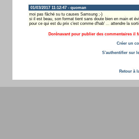
01/03/2017 11:12:47 - quoman
moi pas fâché su tu causes Samsung ;-)
si il est beau, son format tient sans doute bien en main et é
pour ce qui est du prix c'est comme d'hab' ... attendre la sor
Dorénavant pour publier des commentaires il fa
Créer un co
S'authentifier sur 
Retour à l