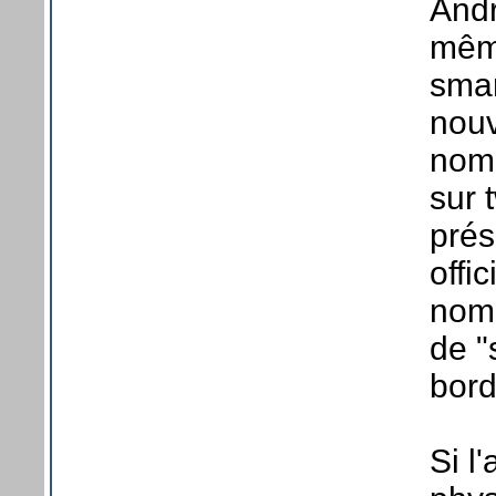
Andr
même
smar
nouv
nomb
sur 
prés
offi
nomb
de "
bord
Si l