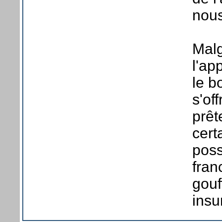
nous
Malg
l'ap
le b
s'of
prêt
cert
poss
fran
gouf
insu