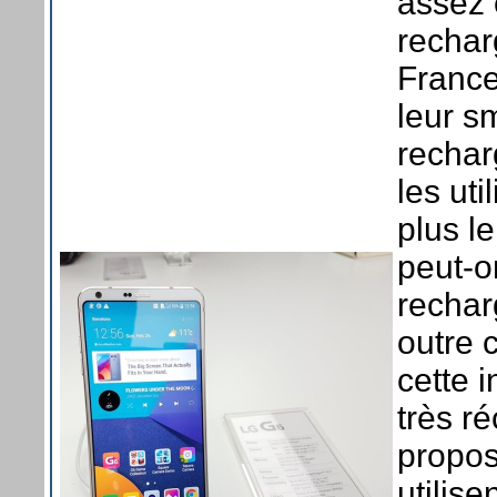
assez 
rechar
France
leur s
rechar
les ut
plus l
peut-o
rechar
outre 
cette i
très r
propos
utilis