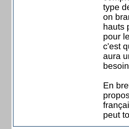
type d
on bra
hauts p
pour l
c'est 
aura u
besoin
En bre
propos
frança
peut to