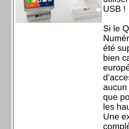
USB !
Si le 
Numéri
été su
bien ca
europé
d'acce
aucun i
que po
les hau
Une ex
complè