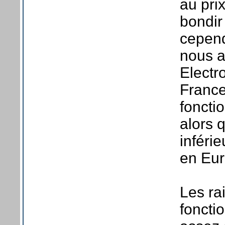
au prix
bondir 
cepend
nous a
Electro
France
foncti
alors q
inféri
en Eur
Les ra
foncti