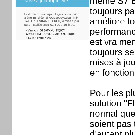
même S7 Ed
toujours pa
améliore t
performance
est vraimen
toujours se
mises à jo
en fonction
Pour les pl
solution "
normal que
soient pas 
d'autant pl