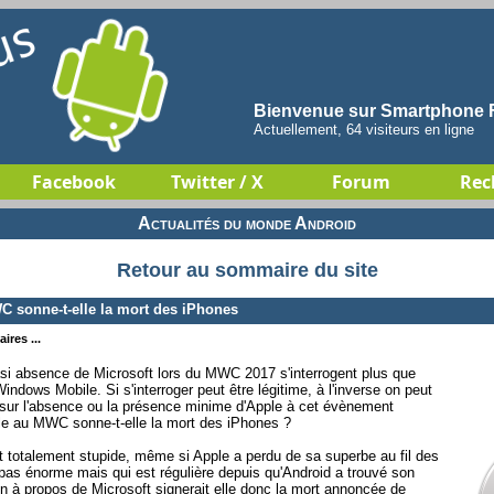
Bienvenue sur Smartphone F
Actuellement, 64 visiteurs en ligne
Facebook
Twitter / X
Forum
Rec
Actualités du monde Android
Retour au sommaire du site
sonne-t-elle la mort des iPhones
ires ...
si absence de Microsoft lors du MWC 2017 s'interrogent plus que
ndows Mobile. Si s'interroger peut être légitime, à l'inverse on peut
t sur l'absence ou la présence minime d'Apple à cet évènement
le au MWC sonne-t-elle la mort des iPhones ?
t totalement stupide, même si Apple a perdu de sa superbe au fil des
pas énorme mais qui est régulière depuis qu'Android a trouvé son
n à propos de Microsoft signerait elle donc la mort annoncée de