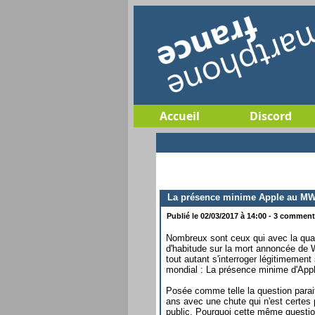
Accueil
Discord
La présence minime Apple au MWC 
Publié le 02/03/2017 à 14:00 - 3 commenta
Nombreux sont ceux qui avec la qua
d'habitude sur la mort annoncée de Wi
tout autant s'interroger légitimemen
mondial : La présence minime d'App
Posée comme telle la question parai
ans avec une chute qui n'est certes 
public. Pourquoi cette même questio