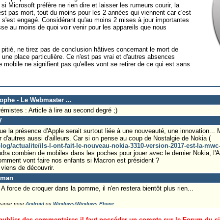
Microsoft préfère ne rien dire et laisser les rumeurs courir, la
st pas mort, tout du moins pour les 2 années qui viennent car c'est
ft s'est engagé. Considérant qu'au moins 2 mises à jour importantes
isse au moins de quoi voir venir pour les appareils que nous
r pitié, ne tirez pas de conclusion hâtives concernant le mort de
ne place particulière. Ce n'est pas vrai et d'autres absences
e mobile ne signifient pas qu'elles vont se retirer de ce qui est sans
tophe - Le Webmaster ...
émistes : Article à lire au second degré ;)
V
e la présence d'Apple serait surtout liée à une nouveauté, une innovation... M
 d'autres aussi d'ailleurs. Car si on pense au coup de Nostalgie de Nokia (
og/actualite/ils-l-ont-fait-le-nouveau-nokia-3310-version-2017-est-la-mwc
udra combien de mobiles dans les poches pour jouer avec le dernier Nokia, l
omment vont faire nos enfants si Macron est président ?
 viens de découvrir.
eman
 A force de croquer dans la pomme, il n'en restera bientôt plus rien...
France pour
Android
ou
Windows/Windows Phone
...
ublier des commentaires il faut posséder un compte sur le Forum du site