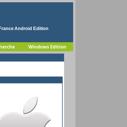
rance Android Edition
herche
Windows Edition