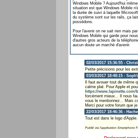
Windows Mobile ? Aujourd'hui même si 
situation est que Windows Mobile n'e
la durée de suivi à laquelle Microso
du système sont sur les rails, ça la
possédons.
Pour l'avenir on ne sait rien mais pa
Windows Mobile qui garde pour nous u
d'autres gros acteurs de la téléphoni
aucun doute un marché d'avenir.
02/03/2017 15:36:55 - Chris
Petite précisions pour les extr
03/03/2017 18:48:15 - Soph
Il faut avouer tout de même qu
calme plat. Pour Apple et pour
https://www.lapinette.com/bl
forcément mieux... Il nous fa
vous le mentionnez... Mais c
Merci pour votre forum que je
22/03/2017 18:46:36 - Hach
Tout est dans le logo d'Apple.
Publié via l'application Smartphone 
Dorénavant pour p