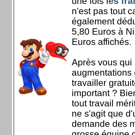
une fois
les fra
n'est pas tout c
également dédui
5,80 Euros à Ni
Euros affichés.
Après vous qui 
augmentations d
travailler grat
important ? Bi
tout travail mér
ne s'agit que d'
demande des m
grosse équipe 