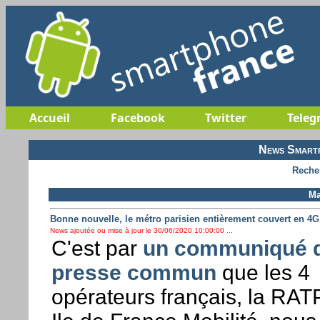
Accueil
Facebook
Twitter
Teleg
News Smartp
Reche
Ma
Bonne nouvelle, le métro parisien entièrement couvert en 4G
News ajoutée ou mise à jour le 30/06/2020 10:00:00 ...
C'est par
un communiqué 
presse commun
que les 4
opérateurs français, la RAT