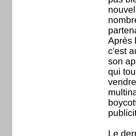
nouvel
nombre
parten
Après 
c'est a
son ap
qui to
vendre
multin
boycot
publici
Le der