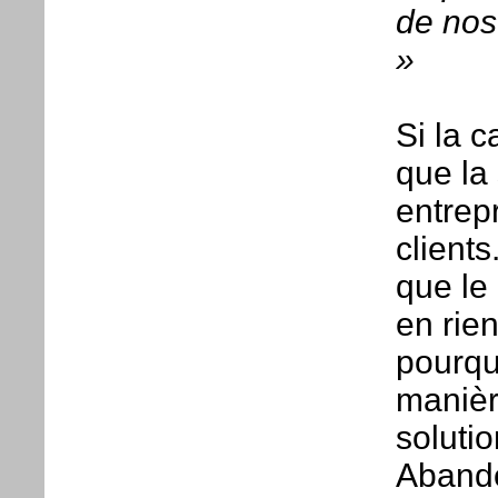
de nos
»
Si la c
que la
entrep
clients
que le
en rie
pourquo
manièr
solutio
Abando