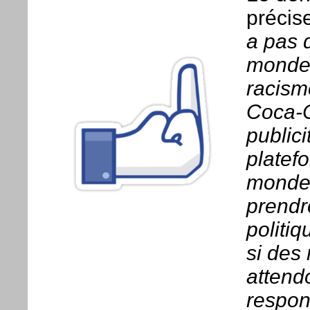
précis
a pas 
monde e
racism
Coca-
publici
platef
monde 
prendr
politiq
si des
attend
respons