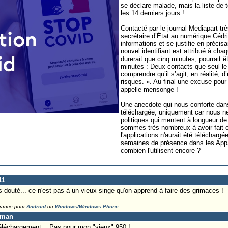
se déclare malade, mais la liste de 
les 14 derniers jours !
Contacté par le journal Mediapart trè
secrétaire d’État au numérique Cédr
informations et se justifie en précis
nouvel identifiant est attribué à cha
durerait que cinq minutes, pourrait ê
minutes : Deux contacts que seul le 
comprendre qu’il s’agit, en réalité, 
risques. ». Au final une excuse pour t
appelle mensonge !
Une anecdote qui nous conforte dans
téléchargée, uniquement car nous ne
politiques qui mentent à longueur d
sommes très nombreux à avoir fait c
l'applications n'aurait été télécharg
semaines de présence dans les AppSt
combien l'utilisent encore ?
11
 douté... ce n'est pas à un vieux singe qu'on apprend à faire des grimaces !
France pour
Android
ou
Windows/Windows Phone
...
eman
éléchargement... Pas pour mon "vieux" 950 !