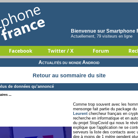
Bienvenue sur Smartphone F
Actuellement, 79 visiteurs en ligne
Facebook
Twitter / X
Forum
Rec
Actualités du monde Android
Retour au sommaire du site
 plus de données qu’annoncé
ires ...
Comme trop souvent avec les homme
mensonge fait partie du package du 
Leurent
chercheur français en cryptog
recherche en informatique et en aut
du projet StopCovid qui nous le révè
explique que l'application ne se con
serveurs la liste des contacts avec 
dire à moins de 1 mètre pendent plus