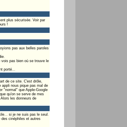
nt plus sécurisée. Voir par
urs !
royions pas aux belles paroles
ie.
 vois pas bien où se trouve le
t porté...
art de ce site. C'est drôle,
 appli nous pique pas mal de
uver "normal" que Apple-Google
moque qu'on se serve de mes
. Alors les donneurs de
e... si je ne suis pas le seul.
e des cinéphiles et autres