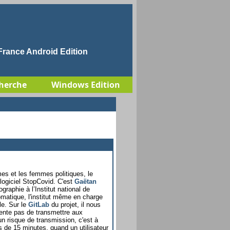
rance Android Edition
herche
Windows Edition
s et les femmes politiques, le
logiciel StopCovid. C'est
Gaëtan
raphie à l’Institut national de
omatique, l'institut même en charge
le. Sur le
GitLab
du projet, il nous
tente pas de transmettre aux
un risque de transmission, c'est à
 de 15 minutes, quand un utilisateur