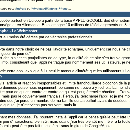
France pour
Android
ou
Windows/Windows Phone
...
loppée partout en Europe à partir de la base APPLE-GOOGLE doit être netteme
orvège et en Allemagne. En allemagne 10 millions de téléchargements en 3 jo
tophe - Le Webmaster ...
t au moins été gérées par de véritables professionnels.
te dans notre choix de ne pas l'avoir téléchargée, uniquement car nous ne c
ongueur de journée"
 des niaiseries poujadistes de ce type, la qualité de ce site s'en trouve grand
 info, considérant que l'appli ne traque pas nommément ses utilisateurs, je ne
tie cette appli explique à lui seul le manque d'intérêt que les utilisateurs lui on
R
is, article et réaction irresponsables et limite franchouillarde bidochon de la p
 données perso nous espionnent, personne ne trouve à y redire... La moindre
tre pour ce qui est contre et contre ce qui est pour, éternelle réaction... Tro
, mais pas le gouvernement français. Perso, j'ai téléchargé l'appli et je me 
 dire que j'ai perdu un membre de ma famille qui a souffert avant de décéder..
 gueule, je n'interviens pas souvent, mais là...
t mes données. J'ai pourtant installé l'appli car je pense qu'elle peut être util
eu d'interactions, bien sûr, mais quand j'irai très bientôt me mêler à la foul
'aurais peut-être pas fait si elle était sous le giron de Google/Apple.