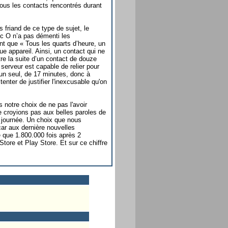
tous les contacts rencontrés durant
s friand de ce type de sujet, le
ic O n’a pas démenti les
ant que « Tous les quarts d’heure, un
que appareil. Ainsi, un contact qui ne
tre la suite d’un contact de douze
serveur est capable de relier pour
d’un seul, de 17 minutes, donc à
enter de justifier l'inexcusable qu'on
 notre choix de ne pas l'avoir
 croyions pas aux belles paroles de
e journée. Un choix que nous
ar aux dernière nouvelles
ée que 1.800.000 fois après 2
ore et Play Store. Et sur ce chiffre