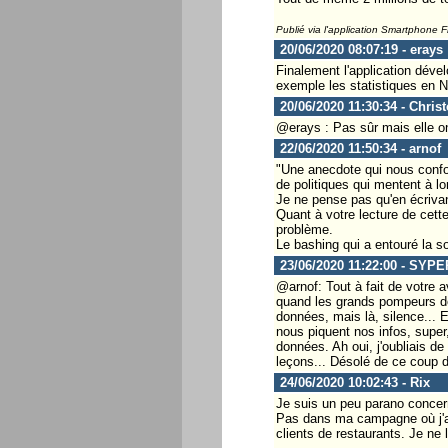
Publié via l'application Smartphone 
20/06/2020 08:07:19 - erays
Finalement l'application déve
exemple les statistiques en N
20/06/2020 11:30:34 - Chris
@erays : Pas sûr mais elle on
22/06/2020 11:50:34 - arnof
"Une anecdote qui nous confor
de politiques qui mentent à l
Je ne pense pas qu'en écrivant
Quant à votre lecture de cette
problème.
Le bashing qui a entouré la sor
23/06/2020 11:22:00 - SYPE
@arnof: Tout à fait de votre av
quand les grands pompeurs de
données, mais là, silence... E
nous piquent nos infos, super
données. Ah oui, j'oubliais de
leçons... Désolé de ce coup de
24/06/2020 10:02:43 - Rix
Je suis un peu parano concernan
Pas dans ma campagne où j'ai p
clients de restaurants. Je ne l