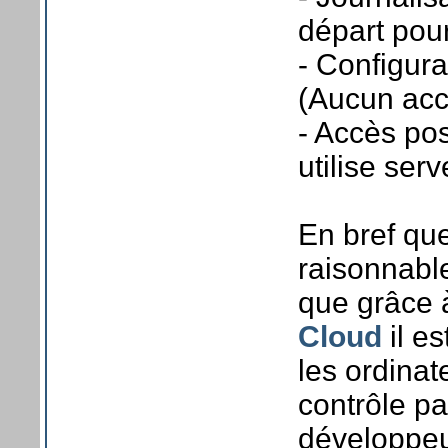
départ pour
- Configura
(Aucun accè
- Accès pos
utilise ser
En bref que
raisonnable
que grâce à
Cloud
il es
les ordinat
contrôle pa
développeur