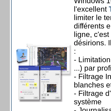
Windows 1
l'excellent
limiter le 
différents 
ligne, c'es
désirions. 
:
- Limitatio
...) par prof
- Filtrage 
blanches e
- Filtrage 
système
- Journalis