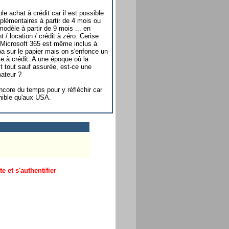
le achat à crédit car il est possible
plémentaires à partir de 4 mois ou
dèle à partir de 9 mois ... en
 / location / crédit à zéro. Cerise
 Microsoft 365 est même inclus à
mpa sur le papier mais on s'enfonce un
e à crédit. A une époque où la
t tout sauf assurée, est-ce une
ateur ?
ore du temps pour y réfléchir car
nible qu'aux USA.
 et s'authentifier