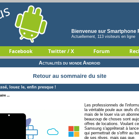
Bienvenue sur Smartphone F
Actuellement, 113 visiteurs en ligne
Facebook
Twitter / X
Forum
Rec
Actualités du monde Android
Retour au sommaire du site
sé, louez le, enfin presque !
ire ...
Les professionnels de l'informa
la véritable poule aux œufs d'
mais de le louer via un abonn
beaucoup de choses sont aujou
offres de locations. Voulant c
Samsung s'apprêterait à lance
qui permettrait de s'offrir au
de ses rêves, mais pas que.