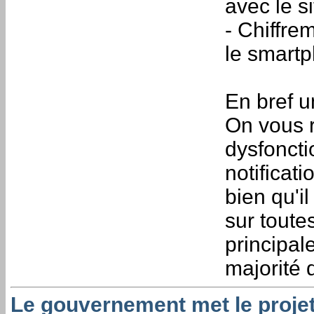
avec le si
- Chiffre
le smart
En bref u
On vous r
dysfoncti
notificat
bien qu'i
sur toutes
principal
majorité 
Le gouvernement met le projet