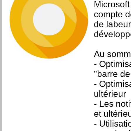
Microsof
compte de
de labeu
développe
Au sommai
- Optimis
"barre de
- Optimis
ultérieur
- Les not
et ultérie
- Utilisa