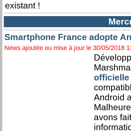
existant !
Mercr
Smartphone France adopte An
News ajoutée ou mise à jour le 30/05/2018 13
Développé
Marshmall
officiell
compatibl
Android a
Malheureu
avons fai
informati