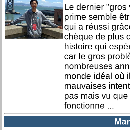
Le dernier "gros
prime semble êt
qui a réussi grâc
chèque de plus d
histoire qui esp
car le gros probl
nombreuses année
monde idéal où i
mauvaises intenti
pas mais vu que 
fonctionne ...
Mar