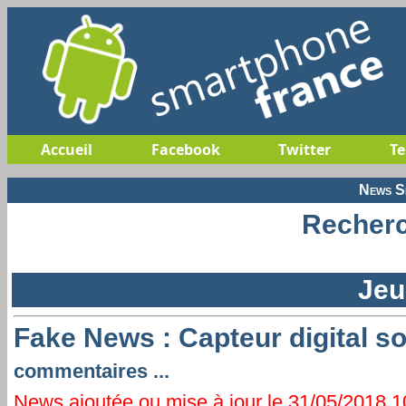
Accueil
Facebook
Twitter
T
News S
Recherc
Jeu
Fake News : Capteur digital so
commentaires ...
News ajoutée ou mise à jour le 31/05/2018 10