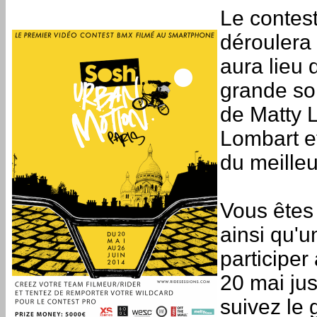
Le contes
déroulera 
aura lieu 
grande soi
de Matty 
Lombart et
du meilleu
Vous êtes
ainsi qu'u
participe
20 mai ju
suivez le 