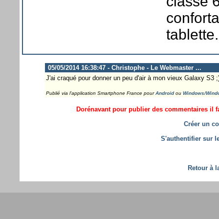
classe 
confort
tablette.
05/05/2014 16:38:47 - Christophe - Le Webmaster ...
J'ai craqué pour donner un peu d'air à mon vieux Galaxy S3 ;
Publié via l'application Smartphone France pour
Android
ou
Windows/Wind
Dorénavant pour publier des commentaires il fa
Créer un co
S'authentifier sur 
Retour à l