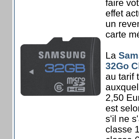
faire v
effet ac
un reve
carte m
La
Sam
32Go C
au tarif
auxquels
2,50 Eur
est sel
s'il ne 
classe 