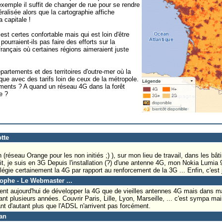
r exemple il suffit de changer de rue pour se rendre
ralisée alors que la cartographie affiche
 capitale !
est certes confortable mais qui est loin d'être
ourraient-ils pas faire des efforts sur la
e français où certaines régions aimeraient juste
artements et des territoires d'outre-mer où la
que avec des tarifs loin de ceux de la métropole.
ements ? A quand un réseau 4G dans la forêt
e ?
tte
 (réseau Orange pour les non initiés ;) ), sur mon lieu de travail, dans les bâ
droit, je suis en 3G Depuis l'installation (?) d'une antenne 4G, mon Nokia Lumia
vilégie certainement la 4G par rapport au renforcement de la 3G ... Enfin, c'est
tophe - Le Webmaster ...
lligent aujourd'hui de développer la 4G que de vieilles antennes 4G mais dans 
nt plusieurs années. Couvrir Paris, Lille, Lyon, Marseille, ... c'est sympa ma
nt d'autant plus que l'ADSL n'arrivent pas forcément.
an