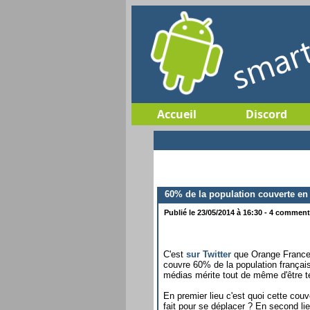
Accueil
Discord
60% de la population couverte en
Publié le 23/05/2014 à 16:30 - 4 commenta
C'est
sur Twitter
que Orange France 
couvre 60% de la population françai
médias mérite tout de même d'être t
En premier lieu c'est quoi cette couv
fait pour se déplacer ? En second li