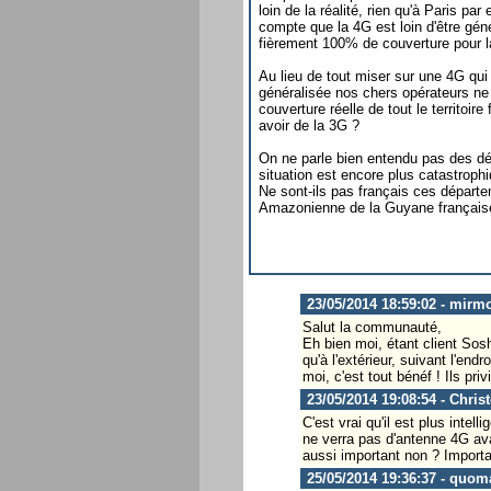
loin de la réalité, rien qu'à Paris pa
compte que la 4G est loin d'être géné
fièrement 100% de couverture pour la
Au lieu de tout miser sur une 4G qui 
généralisée nos chers opérateurs ne p
couverture réelle de tout le territoir
avoir de la 3G ?
On ne parle bien entendu pas des dép
situation est encore plus catastrophi
Ne sont-ils pas français ces départ
Amazonienne de la Guyane français
23/05/2014 18:59:02 - mirmo
Salut la communauté,
Eh bien moi, étant client Sosh
qu'à l'extérieur, suivant l'en
moi, c'est tout bénéf ! Ils pri
23/05/2014 19:08:54 - Chris
C'est vrai qu'il est plus inte
ne verra pas d'antenne 4G ava
aussi important non ? Importa
25/05/2014 19:36:37 - quom