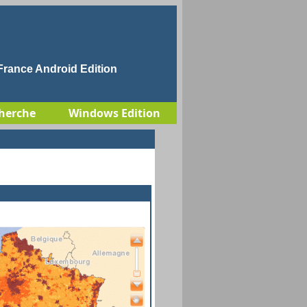
rance Android Edition
herche
Windows Edition