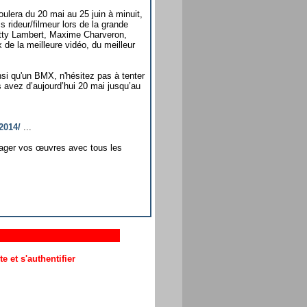
ulera du 20 mai au 25 juin à minuit,
s rideur/filmeur lors de la grande
Matty Lambert, Maxime Charveron,
x de la meilleure vidéo, du meilleur
i qu'un BMX, n'hésitez pas à tenter
 avez d’aujourd’hui 20 mai jusqu’au
2014/
...
tager vos œuvres avec tous les
 et s'authentifier