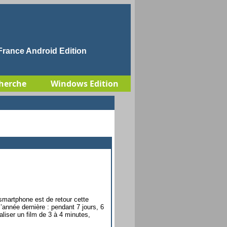
rance Android Edition
herche
Windows Edition
smartphone est de retour cette
’année dernière : pendant 7 jours, 6
aliser un film de 3 à 4 minutes,