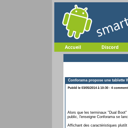
Accueil
Discord
Conforama propose une tablette W
Publié le 03/05/2014 à 10:30 - 4 commenta
Alors que les terminaux "Dual Boot" 
public, l'enseigne Conforama se lan
Affichant des caractéristiques plut