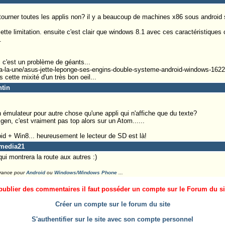
e tourner toutes les applis non? il y a beaucoup de machines x86 sous android 
tte limitation. ensuite c'est clair que windows 8.1 avec ces caractéristiques 
.
 c'est un problème de géants...
a-la-une/asus-jette-leponge-ses-engins-double-systeme-android-windows-162
cette mixité d'un très bon oeil...
ntin
n émulateur pour autre chose qu'une appli qui n'affiche que du texte?
en, c'est vraiment pas top alors sur un Atom......
oid + Win8... heureusement le lecteur de SD est là!
amedia21
qui montrera la route aux autres :)
France pour
Android
ou
Windows/Windows Phone
...
ublier des commentaires il faut posséder un compte sur le Forum du site
Créer un compte sur le forum du site
S'authentifier sur le site avec son compte personnel