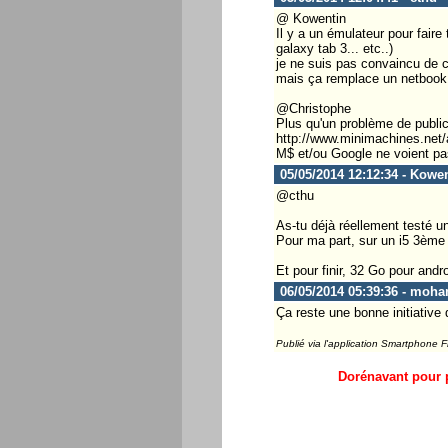
@ Kowentin
Il y a un émulateur pour fair
galaxy tab 3... etc..)
je ne suis pas convaincu de ce
mais ça remplace un netbook
@Christophe
Plus qu'un problème de public
http://www.minimachines.net/
M$ et/ou Google ne voient pas 
05/05/2014 12:12:34 - Kowe
@cthu
As-tu déjà réellement testé u
Pour ma part, sur un i5 3ème g
Et pour finir, 32 Go pour andr
06/05/2014 05:39:36 - moh
Ça reste une bonne initiative 
Publié via l'application Smartphone 
Dorénavant pour p