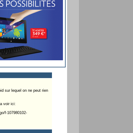
d sur lequel on ne peut rien
 voir ici:
2go/f-107980102-