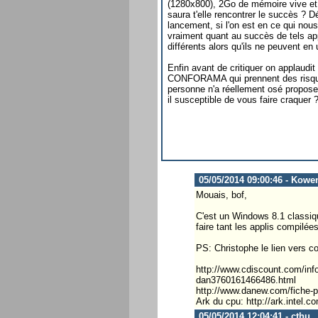
(1280x800), 2Go de mémoire vive et 
saura t'elle rencontrer le succès ?
lancement, si l'on est en ce qui no
vraiment quant au succès de tels appa
différents alors qu'ils ne peuvent en u
Enfin avant de critiquer on applaudi
CONFORAMA qui prennent des risque
personne n'a réellement osé proposer
il susceptible de vous faire craquer 
05/05/2014 09:00:46 - Kowe
Mouais, bof,
C'est un Windows 8.1 classiqu
faire tant les applis compilé
PS: Christophe le lien vers co
http://www.cdiscount.com/info
dan3760161466486.html
http://www.danew.com/fiche-p
Ark du cpu: http://ark.intel
05/05/2014 12:04:41 - cthu