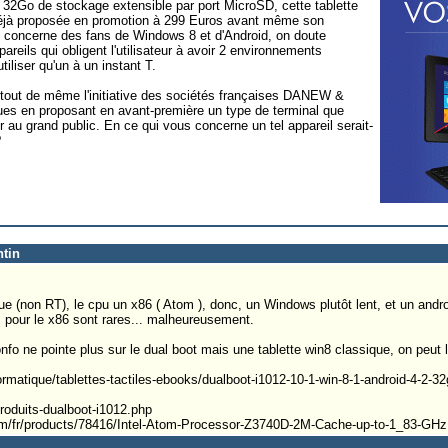
32Go de stockage extensible par port MicroSD, cette tablette
 Déjà proposée en promotion à 299 Euros avant même son
us concerne des fans de Windows 8 et d'Android, on doute
reils qui obligent l'utilisateur à avoir 2 environnements
tiliser qu'un à un instant T.
t tout de même l'initiative des sociétés françaises DANEW &
s en proposant en avant-première un type de terminal que
 au grand public. En ce qui vous concerne un tel appareil serait-
?
ntin
e (non RT), le cpu un x86 ( Atom ), donc, un Windows plutôt lent, et un androi
es pour le x86 sont rares... malheureusement.
nfo ne pointe plus sur le dual boot mais une tablette win8 classique, on peut la
rmatique/tablettes-tactiles-ebooks/dualboot-i1012-10-1-win-8-1-android-4-2-3
roduits-dualboot-i1012.php
.com/fr/products/78416/Intel-Atom-Processor-Z3740D-2M-Cache-up-to-1_83-GHz