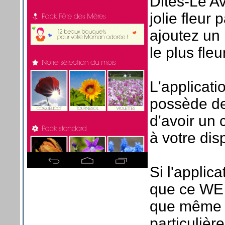
Dites-Le A
jolie fleur
ajoutez un 
le plus fle
L'applicati
possède de
d'avoir un 
à votre dis
Si l'applic
que ce WE e
que même s'
particulièr