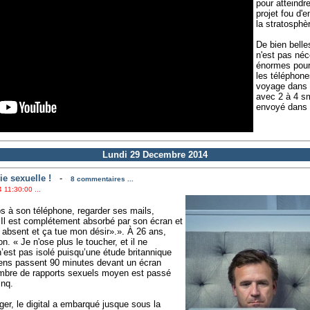
pour atteindr
projet fou d'
la stratosphè
De bien belle
n'est pas néc
énormes pour 
les téléphone
voyage dans l
avec 2 à 4 s
envoyé dans l
Lundi 29 Decembre 2014
e sexuelle !
-
8 commentaires ...
 11:30:00 ...
ps à son téléphone, regarder ses mails,
Il est complétement absorbé par son écran et
absent et ça tue mon désir».». À 26 ans,
n. « Je n'ose plus le toucher, et il ne
est pas isolé puisqu’une étude britannique
gens passent 90 minutes devant un écran
ombre de rapports sexuels moyen est passé
inq.
er, le digital a embarqué jusque sous la