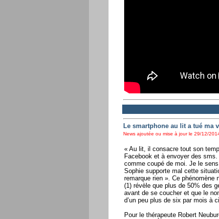
Le smartphone au lit a tué ma vi
News ajoutée ou mise à jour le 29/12/2014
« Au lit, il consacre tout son tem
Facebook et à envoyer des sms. 
comme coupé de moi. Je le sens 
Sophie supporte mal cette situatio
remarque rien ». Ce phénomène n’
(1) révèle que plus de 50% des 
avant de se coucher et que le n
d’un peu plus de six par mois à c
Pour le thérapeute Robert Neuburg