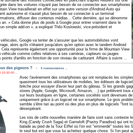
 le domaine des voitures connectées en planchant d'après Reuters sur une
égrée dans les voitures n'ayant pas besoin de se connecter aux smartphones
tain View travaillerait en effet sur une autre version d'Android Auto qui
ent autonome et n'aurait plus besoin de se connecter à un terminal
rmations, diffuser des contenus médias... Cette dernière, qui se dénomme
n an. « Cela donne plus de poids à Google pour entrer vraiment dans le
a un simple add-on », a expliqué Thilo Koslowski, vice-président et
s véhicules, Google va tenter de s'assurer que les automobilistes vont
rage, alors qu'ils n'étaient jusqu'alors qu'en option avec le tandem Android
 Cela représente également une opportunité pour la firme de Mountain View
u véhicule comme celles relatives à ses caméras, capteurs ou jauges
ints d'arrêts en fonction de son niveau de carburant. Affaire à suivre ...
ous des pigeons ?
-
3 commentaires ...
 10:30:00 ...
Avec l'avènement des smartphones qui ont remplacés les simple
quasiment tous les utilisateurs de mobiles, les éditeurs de logicie
brèche pour essayer d'avoir leur part du gâteau. Si les grands gag
stores (Apple, Google, Microsoft, Amazon, ...) qui prélèvent to
sur leurs boutiques en ligne, certaines sociétés sont devenues de
uniquement grâce à un logiciel né sur smartphone. Le gros problème
semble s'être tari au point où des plus en plus de logiciels "font 
désespérant.
Les rois de cette nouvelles manière de faire sont sans conteste le
King (Candy Crush Saga) et Gameloft (Pastry Paradise) qui ont tra
balade au pied de la Tour Eiffel où l'on est "emmerdé" toutes les
le seul but est que vous lui achetiez quelque chose. Si l'on peut 