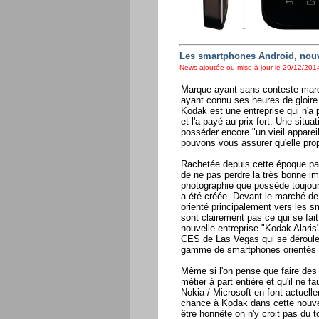
Les smartphones Android, nouv
News ajoutée ou mise à jour le 29/12/2014
Marque ayant sans conteste marqu
ayant connu ses heures de gloire 
Kodak est une entreprise qui n'a 
et l'a payé au prix fort. Une situa
posséder encore "un vieil appare
pouvons vous assurer qu'elle prop
Rachetée depuis cette époque par
de ne pas perdre la très bonne i
photographie que possède toujour
a été créée. Devant le marché de 
orienté principalement vers les s
sont clairement pas ce qui se fait
nouvelle entreprise "Kodak Alaris"
CES de Las Vegas qui se déroule
gamme de smartphones orientés 
Même si l'on pense que faire des
métier à part entière et qu'il ne 
Nokia / Microsoft en font actuell
chance à Kodak dans cette nouve
être honnête on n'y croit pas du t