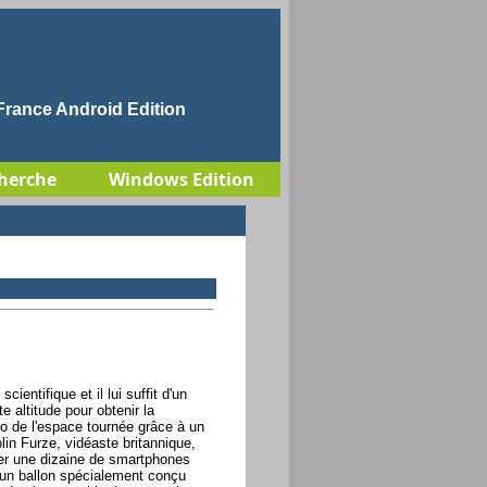
rance Android Edition
herche
Windows Edition
cientifique et il lui suffit d'un
e altitude pour obtenir la
o de l'espace tournée grâce à un
lin Furze, vidéaste britannique,
êter une dizaine de smartphones
'un ballon spécialement conçu