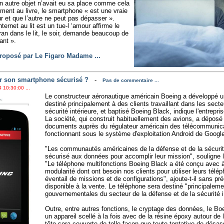
cun autre objet n’avait eu sa place comme cela
rement au livre, le smartphone « est une vraie
ur et que l’autre ne peut pas dépasser ».
rnet au lit est un tue-l ‘amour affirme le
ran dans le lit, le soir, demande beaucoup de
ant ».
e proposé par Le Figaro Madame ...
er son smartphone sécurisé ?
-
Pas de commentaire ...
 10:30:00 ...
Le constructeur aéronautique américain Boeing a développé u
destiné principalement à des clients travaillant dans les secte
sécurité intérieure, et baptisé Boeing Black, indique l'entrepri
La société, qui construit habituellement des avions, a déposé
documents auprès du régulateur américain des télécommunicat
fonctionnant sous le système d'exploitation Android de Googl
"Les communautés américaines de la défense et de la sécurit
sécurisé aux données pour accomplir leur mission", souligne le
"Le téléphone multifonctions Boeing Black a été conçu avec à l'
modularité dont ont besoin nos clients pour utiliser leurs télé
éventail de missions et de configurations", ajoute-t-il sans préc
disponible à la vente. Le téléphone sera destiné "principalem
gouvernementales du secteur de la défense et de la sécurité in
Outre, entre autres fonctions, le cryptage des données, le B
un appareil scellé à la fois avec de la résine époxy autour de 
tête sera couverte de telle façon que toute tentative de désass