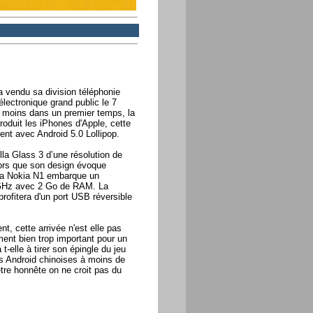
 vendu sa division téléphonie
électronique grand public le 7
 moins dans un premier temps, la
oduit les iPhones d'Apple, cette
ent avec Android 5.0 Lollipop.
lla Glass 3 d’une résolution de
lors que son design évoque
 la Nokia N1 embarque un
3 GHz avec 2 Go de RAM. La
profitera d'un port USB réversible
t, cette arrivée n'est elle pas
ment bien trop important pour un
lle à tirer son épingle du jeu
s Android chinoises à moins de
re honnête on ne croit pas du