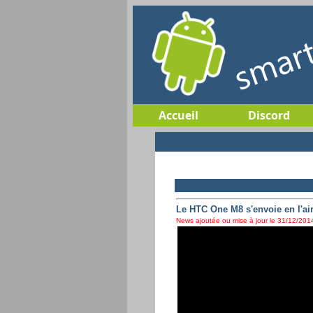
Accueil
Discord
Le HTC One M8 s'envoie en l'air
News ajoutée ou mise à jour le 31/12/2014