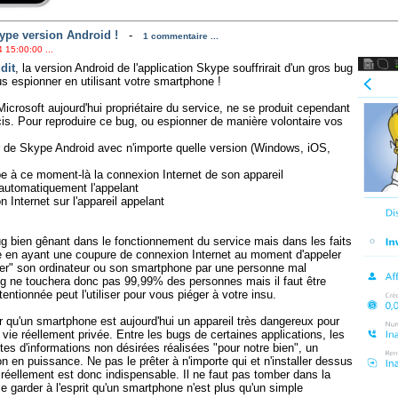
ype version Android !
-
1 commentaire ...
 15:00:00 ...
dit
, la version Android de l'application Skype souffrirait d'un gros bug
ous espionner en utilisant votre smartphone !
icrosoft aujourd'hui propriétaire du service, ne se produit cependant
is. Pour reproduire ce bug, ou espionner de manière volontaire vos
ur de Skype Android avec n'importe quelle version (Windows, iOS,
e à ce moment-là la connexion Internet de son appareil
automatiquement l'appelant
 Internet sur l'appareil appelant
 bug bien gênant dans le fonctionnement du service mais dans les faits
nce en ayant une coupure de connexion Internet au moment d'appeler
nter" son ordinateur ou son smartphone par une personne mal
bug ne touchera donc pas 99,99% des personnes mais il faut être
ntionnée peut l'utiliser pour vous piéger à votre insu.
er qu'un smartphone est aujourd'hui un appareil très dangereux pour
 vie réellement privée. Entre les bugs de certaines applications, les
ectes d'informations non désirées réalisées "pour notre bien", un
n en puissance. Ne pas le prêter à n'importe qui et n'installer dessus
 réellement est donc indispensable. Il ne faut pas tomber dans la
e garder à l'esprit qu'un smartphone n'est plus qu'un simple