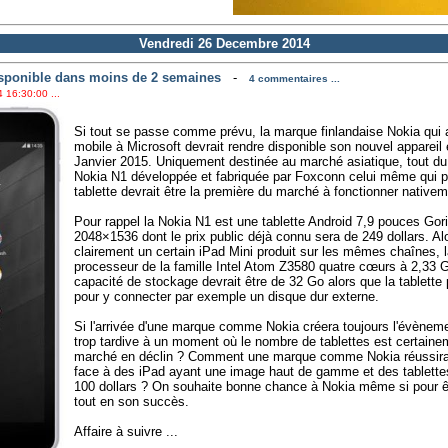
Vendredi 26 Decembre 2014
isponible dans moins de 2 semaines
-
4 commentaires ...
 16:30:00 ...
Si tout se passe comme prévu, la marque finlandaise Nokia qui a
mobile à Microsoft devrait rendre disponible son nouvel appareil 
Janvier 2015. Uniquement destinée au marché asiatique, tout du
Nokia N1 développée et fabriquée par Foxconn celui même qui pr
tablette devrait être la première du marché à fonctionner nativem
Pour rappel la Nokia N1 est une tablette Android 7,9 pouces Gori
2048×1536 dont le prix public déjà connu sera de 249 dollars. A
clairement un certain iPad Mini produit sur les mêmes chaînes,
processeur de la famille Intel Atom Z3580 quatre cœurs à 2,3
capacité de stockage devrait être de 32 Go alors que la tablette 
pour y connecter par exemple un disque dur externe.
Si l'arrivée d'une marque comme Nokia créera toujours l'évènemen
trop tardive à un moment où le nombre de tablettes est certaine
marché en déclin ? Comment une marque comme Nokia réussira t-e
face à des iPad ayant une image haut de gamme et des tablette
100 dollars ? On souhaite bonne chance à Nokia même si pour êt
tout en son succès.
Affaire à suivre ...