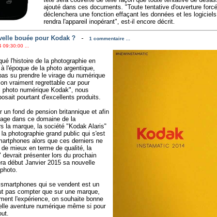
ajouté dans ces documents. "Toute tentative d'ouverture forcé
déclenchera une fonction effaçant les données et les logiciels
rendra l'appareil inopérant", est-il encore décrit.
elle bouée pour Kodak ?
-
1 commentaire ...
 09:30:00 ...
é l'histoire de la photographie en
à l'époque de la photo argentique,
pas su prendre le virage du numérique
tion vraiment regrettable car pour
il photo numérique Kodak", nous
osait pourtant d'excellents produits.
 un fond de pension britannique et afin
mage dans ce domaine de la
s la marque, la société "Kodak Alaris"
la photographie grand public qui s'est
martphones alors que ces derniers ne
 de mieux en terme de qualité, la
 devrait présenter lors du prochain
ra début Janvier 2015 sa nouvelle
photo.
 smartphones qui se vendent est un
faut pas compter que sur une marque,
ement l'expérience, on souhaite bonne
lle aventure numérique même si pour
out.