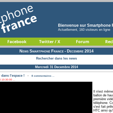
Bienvenue sur Smartphone F
Actuellement, 160 visiteurs en ligne
Facebook
Twitter / X
Forum
Rec
News Smartphone France - Decembre 2014
Rechercher dans les news
Mercredi 31 Decembre 2014
 dans l'espace !
-
8 commentaires ...
 10:30:00 ...
Il n'est même s
ballon de haut
première vidé
téléphone. Co
s'est fait pr
HTC ainsi qu