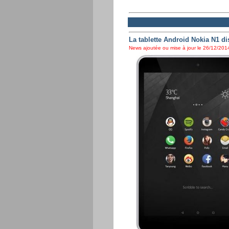
La tablette Android Nokia N1 d
News ajoutée ou mise à jour le 26/12/2014