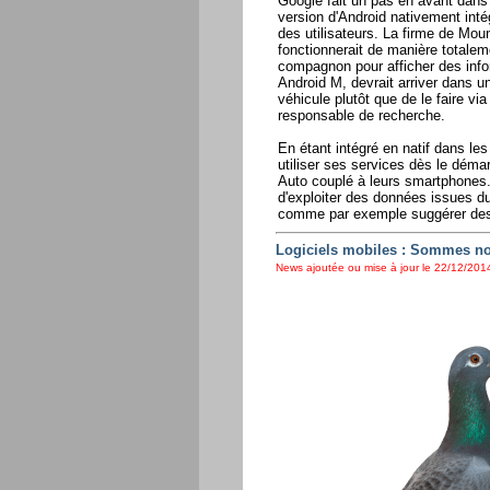
Google fait un pas en avant dans
version d'Android nativement int
des utilisateurs. La firme de Moun
fonctionnerait de manière totalem
compagnon pour afficher des info
Android M, devrait arriver dans u
véhicule plutôt que de le faire vi
responsable de recherche.
En étant intégré en natif dans le
utiliser ses services dès le démar
Auto couplé à leurs smartphones.
d'exploiter des données issues d
comme par exemple suggérer des po
Logiciels mobiles : Sommes n
News ajoutée ou mise à jour le 22/12/2014