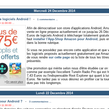
Mercredi 24 Decembre 2014
 logiciels Android !
-
1 commentaire ...
 11:00:00 ...
Afin de démocratiser son store d'applications Android, Am
vente en ligne propose actuellement et ce jusqu'au 26 Dé
Euros de logiciels Android à télécharger totalement gratuite
faut
installer l'App-Shop Amazon pour Android
, puis 
dans la bonne rubrique.
Si vous ne possédez pas encore cette application et que 
les logiciels proposés actuellement gratuitement par Amazo
de vous rendre
sur cette page
où la liste de tous les titre
présentés.
Une promotion qui mérite selon nous d'être étudiée car on y
comme par exemple l'excellent TuneIn Radio Pro qui est ha
7,43 Euros ou l'indispensable Root Explorer qui quant à lu
Euros. Ne tardez pas si vous désirez en profiter car la t
dure pas très longtemps.
Lundi 22 Decembre 2014
 pour Android ?
-
3 commentaires ...
 11:30:00 ...