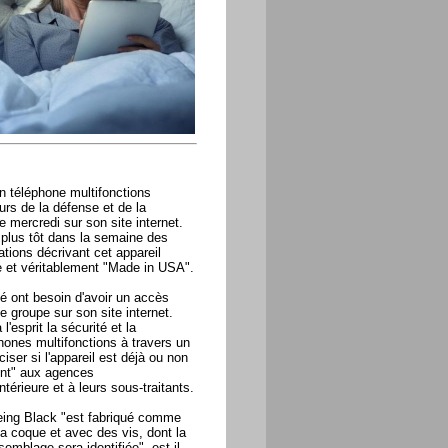
n téléphone multifonctions
urs de la défense et de la
se mercredi sur son site internet.
 plus tôt dans la semaine des
ions décrivant cet appareil
e et véritablement "Made in USA".
é ont besoin d'avoir un accès
 groupe sur son site internet.
esprit la sécurité et la
phones multifonctions à travers un
iser si l'appareil est déjà ou non
ent" aux agences
térieure et à leurs sous-traitants.
oeing Black "est fabriqué comme
la coque et avec des vis, dont la
emblage sera identifiée", est-il