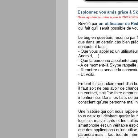
Espionnez vos amis grâce à Sk
News ajoutée ou mise à jour le 26/12/2014
Révélé par
un utilisateur de Red
qui fait qu'il serait possible de v
Le bug en question, reconnu par M
que dans un certain cas bien préc
contacts il faut :
- Que vous appeliez un utilisate
Android, ...)
- Que la personne appelante coup
- A ce moment-là Skype rappelle 
- Remettre en service la connexion
- Et voilà
En bref il s'agit clairement d'un
il faut soit ne pas avoir de cha
un contact, soit "se faire empru
intentionnée. Dans les faits ce 
conscient qu'une personne mal inte
Une histoire qui doit nous rappel
tous ceux qui désirent garder leur
logiciels malveillants et les coll
smartphone est un véritable espio
que des applications qu'on utilise
paranoïa mais il faut tout de mêm