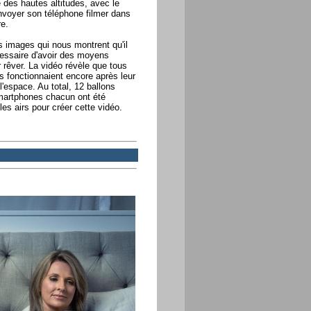
e des hautes altitudes, avec le
envoyer son téléphone filmer dans
re.
s images qui nous montrent qu'il
essaire d'avoir des moyens
rêver. La vidéo révèle que tous
s fonctionnaient encore après leur
'espace. Au total, 12 ballons
martphones chacun ont été
es airs pour créer cette vidéo.