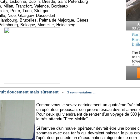
ity, Lisbonne, Dublin, Dresde, Saint Petersburg
, Milan, Francfort, Valence, Bordeaux
olm, Porto, Turin, Stuttgart
lle, Nice, Glasgow, Düsseldorf
 Hambourg, Bruxelles, Palma de Majorque, Gênes
Edimbourg, Bologne, Marseille, Heidelberg
truit doucement mais sûrement
-
3 commentaires ...
...
Comme vous le savez certainement un quatrième "véritable
un opérateur proposant son propre réseau devrait arriver 
Pour ceux qui viendraient de rentrer d'un voyage de 500 j
le très attendu "Free Mobile".
Si l'arrivée d'un nouvel opérateur devrait être une bonne 
sommes avec des tarifs qui devraient baisser, le plus gros
l'opérateur possède un réseau national digne de ce nom.