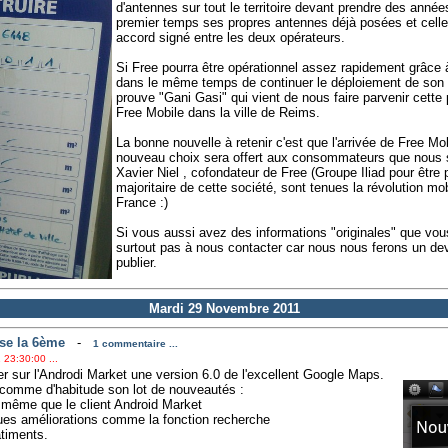
d'antennes sur tout le territoire devant prendre des année
premier temps ses propres antennes déjà posées et celle
accord signé entre les deux opérateurs.
Si Free pourra être opérationnel assez rapidement grâce
dans le même temps de continuer le déploiement de son
prouve "Gani Gasi" qui vient de nous faire parvenir cette
Free Mobile dans la ville de Reims.
La bonne nouvelle à retenir c'est que l'arrivée de Free Mob
nouveau choix sera offert aux consommateurs que nous
Xavier Niel , cofondateur de Free (Groupe Iliad pour être p
majoritaire de cette société, sont tenues la révolution m
France :)
Si vous aussi avez des informations "originales" que vous
surtout pas à nous contacter car nous nous ferons un devo
publier.
Mardi 29 Novembre 2011
se la 6ème
-
1 commentaire ...
 23:30:00 ...
r sur l'Androdi Market une version 6.0 de l'excellent Google Maps.
 comme d'habitude son lot de nouveautés :
a même que le client Android Market
ques améliorations comme la fonction recherche
âtiments.