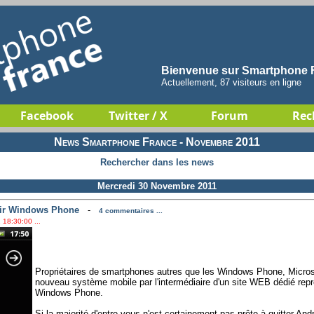
Bienvenue sur Smartphone F
Actuellement, 87 visiteurs en ligne
Facebook
Twitter / X
Forum
Rec
News Smartphone France - Novembre 2011
Rechercher dans les news
Mercredi 30 Novembre 2011
vrir Windows Phone
-
4 commentaires ...
 18:30:00 ...
Propriétaires de smartphones autres que les Windows Phone, Microso
nouveau système mobile par l'intermédiaire d'un site WEB dédié repr
Windows Phone.
Si la majorité d'entre vous n'est certainement pas prête à quitter An