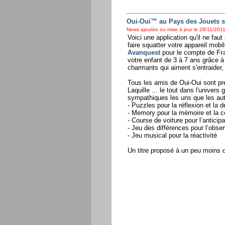
Oui-Oui™ au Pays des Jouets s'
News ajoutée ou mise à jour le 28/11/2011
Voici une application qu'il ne fa
faire squatter votre appareil mob
Avanquest
pour le compte de
Fr
votre enfant de 3 à 7 ans grâce 
charmants qui aiment s'entraider,
Tous les amis de Oui-Oui sont pré
Laquille ... le tout dans l'univers
sympathiques les uns que les aut
- Puzzles pour la réflexion et la 
- Memory pour la mémoire et la c
- Course de voiture pour l’anticipa
- Jeu des différences pour l’obser
- Jeu musical pour la réactivité
Un titre proposé à un peu moins d