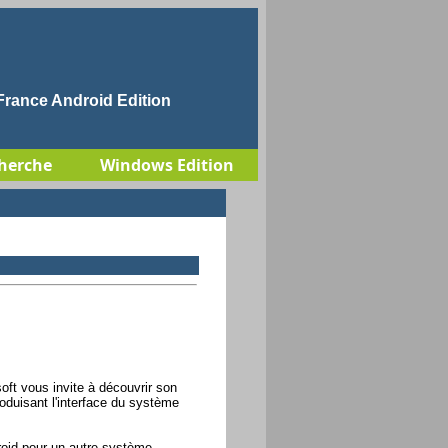
rance Android Edition
herche
Windows Edition
ft vous invite à découvrir son
oduisant l'interface du système
droid pour un autre système