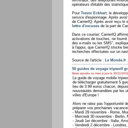
terminaux, des téléphones Androi
opérateurs d'établir des statistique
Pour
Trevor Eckhart
, le développ
service d'espionnage. Après avoir
de CarrierIQ. Après avoir reçu le 
lettre d'excuses
de la part de Car
Dans ce courrier, CarrierIQ affirm
activations de touches, ne fourni
des e-mails ou les SMS", explique
à l'appui, que CarrierIQ stocke 
recherches effectuées sur un navi
Source de l'article :
Le Monde.fr
.
50 guides de voyage tripwolf gra
News ajoutée ou mise à jour le 30/11/2011
Le guide de voyage mobile tripwo
de télécharger gratuitement 5 gui
lieu de 3.99 euros chacun, depui
nouveautés demandées par les util
villes d'Europe !
Alors ne ratez pas l'opportunité d
préparer vos prochaines vacances.
- Mardi 29 novembre - Rome, Munic
- Mercredi 30 novembre - Berlin,
- Jeudi 1er décembre - Italie, Am
- Vendredi 2 décembre - Londres,