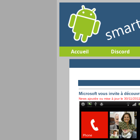
Accueil
Discord
Microsoft vous invite à décou
News ajoutée ou mise à jour le 30/11/2011