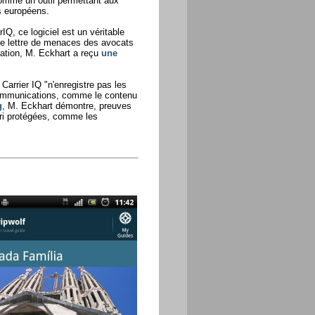
omme un outil permettant aux
rs européens.
Q, ce logiciel est un véritable
une lettre de menaces des avocats
dation, M. Eckhart a reçu
une
Carrier IQ "n'enregistre pas les
 communications, comme le contenu
g
, M. Eckhart démontre, preuves
ori protégées, comme les