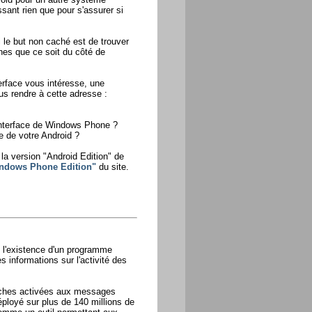
ssant rien que pour s'assurer si
 le but non caché est de trouver
nes que ce soit du côté de
rface vous intéresse, une
ous rendre à cette adresse :
'interface de Windows Phone ?
 de votre Android ?
la version "Android Edition" de
ndows Phone Edition"
du site.
é l'existence d'un programme
 informations sur l'activité des
touches activées aux messages
éployé sur plus de 140 millions de