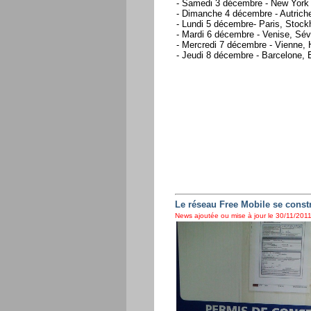
- Samedi 3 décembre - New York C
- Dimanche 4 décembre - Autriche
- Lundi 5 décembre- Paris, Stockh
- Mardi 6 décembre - Venise, Sévi
- Mercredi 7 décembre - Vienne,
- Jeudi 8 décembre - Barcelone, 
Le réseau Free Mobile se cons
News ajoutée ou mise à jour le 30/11/2011 