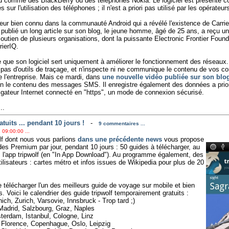
d comme des BlackBerry ou des téléphones Nokia. Le logiciel est présenté c
s sur l'utilisation des téléphones ; il n'est a priori pas utilisé par les opérateu
eur bien connu dans la communauté Android qui a révélé l'existence de CarrierI
 publié un long article sur son blog, le jeune homme, âgé de 25 ans, a reçu 
soutien de plusieurs organisations, dont la puissante Electronic Frontier Foun
rierIQ.
e que son logiciel sert uniquement à améliorer le fonctionnement des réseaux. 
t pas d'outils de traçage, et n'inspecte ni ne communique le contenu de vos
 l'entreprise. Mais ce mardi, dans
une nouvelle vidéo publiée sur son blo
bien le contenu des messages SMS. Il enregistre également des données a pri
gateur Internet connecté en "https", un mode de connexion sécurisé.
..
tuits ... pendant 10 jours !
-
9 commentaires ...
 09:00:00 ...
lf dont nous vous parlions
dans une précédente news
vous propose
des Premium par jour, pendant 10 jours : 50 guides à télécharger, au
s l'app tripwolf (en "In App Download"). Au programme également, des
isateurs : cartes métro et infos issues de Wikipedia pour plus de 20
e télécharger l'un des meilleurs guide de voyage sur mobile et bien
 Voici le calendrier des guide tripwolf temporairement gratuits :
h, Zurich, Varsovie, Innsbruck - Trop tard ;)
 Madrid, Salzbourg, Graz, Naples
sterdam, Istanbul, Cologne, Linz
 Florence, Copenhague, Oslo, Leipzig