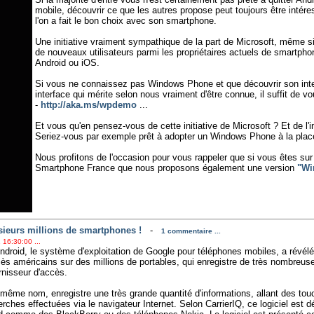
mobile, découvrir ce que les autres propose peut toujours être intére
l'on a fait le bon choix avec son smartphone.
Une initiative vraiment sympathique de la part de Microsoft, même si
de nouveaux utilisateurs parmi les propriétaires actuels de smartpho
Android ou iOS.
Si vous ne connaissez pas Windows Phone et que découvrir son inte
interface qui mérite selon nous vraiment d'être connue, il suffit de v
-
http://aka.ms/wpdemo
...
Et vous qu'en pensez-vous de cette initiative de Microsoft ? Et de l
Seriez-vous par exemple prêt à adopter un Windows Phone à la place
Nous profitons de l'occasion pour vous rappeler que si vous êtes sur 
Smartphone France que nous proposons également une version
"Wi
usieurs millions de smartphones !
-
1 commentaire ...
 16:30:00 ...
droid, le système d'exploitation de Google pour téléphones mobiles, a révél
cès américains sur des millions de portables, qui enregistre de très nombreuses
urnisseur d'accès.
du même nom, enregistre une très grande quantité d'informations, allant des 
ches effectuées via le navigateur Internet. Selon CarrierIQ, ce logiciel est d