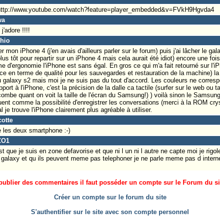
I: http://www.youtube.com/watch?feature=player_embedded&v=FVkH9Hgvda4
wa
j'adore !!!!
chio
r mon iPhone 4 (j'en avais d'ailleurs parler sur le forum) puis j'ai lâcher le gal
us tôt pour repartir sur un iPhone 4 mais cela aurait été idiot) encore une fo
d'ergonomie l'iPhone est sans égal. En gros ce qui m'a fait retourné sur l'iPh
e en terme de qualité pour les sauvegardes et restauration de la machine) la q
du galaxy s2 mais moi je ne suis pas du tout d'accord. Les couleurs ne corresp
port à l'iPhone, c'est la précision de la dalle ca tactile (surfer sur le web ou
ombe quant on voit la taille de l'écran du Samsung!) ) voilà sinon le Samsung
ent comme la possibilité d'enregistrer les conversations (merci à la ROM cry
al je trouve l'iPhone clairement plus agréable à utiliser.
cotte
 les deux smartphone :-)
ZO1
st que je suis en zone defavorise et que ni l un ni l autre ne capte moi je rigo
galaxy et qu ils peuvent meme pas telephoner je ne parle meme pas d interne
ublier des commentaires il faut posséder un compte sur le Forum du site
Créer un compte sur le forum du site
S'authentifier sur le site avec son compte personnel