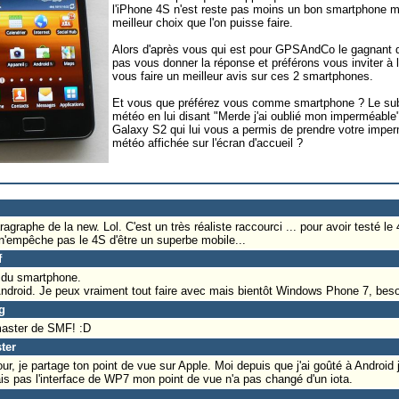
l'iPhone 4S n'est reste pas moins un bon smartphone mêm
meilleur choix que l'on puisse faire.
Alors d'après vous qui est pour GPSAndCo le gagnant d
pas vous donner la réponse et préférons vous inviter à lir
vous faire un meilleur avis sur ces 2 smartphones.
Et vous que préférez vous comme smartphone ? Le sub
météo en lui disant "Merde j'ai oublié mon imperméabl
Galaxy S2 qui lui vous a permis de prendre votre imperm
météo affichée sur l'écran d'accueil ?
agraphe de la new. Lol. C'est un très réaliste raccourci ... pour avoir testé le 
'empêche pas le 4S d'être un superbe mobile...
f
s du smartphone.
 Android. Je peux vraiment tout faire avec mais bientôt Windows Phone 7, besoi
g
master de SMF! :D
ter
, je partage ton point de vue sur Apple. Moi depuis que j'ai goûté à Android
mais pas l'interface de WP7 mon point de vue n'a pas changé d'un iota.