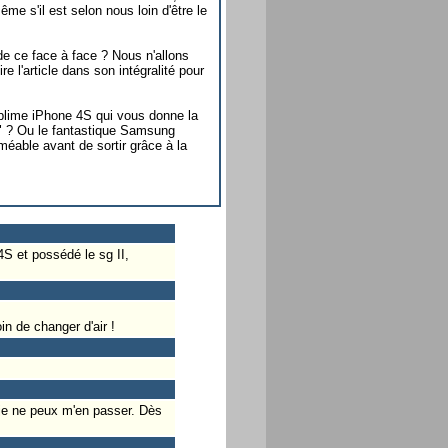
e s'il est selon nous loin d'être le
e ce face à face ? Nous n'allons
e l'article dans son intégralité pour
lime iPhone 4S qui vous donne la
e" ? Ou le fantastique Samsung
éable avant de sortir grâce à la
4S et possédé le sg II,
n de changer d'air !
 je ne peux m'en passer. Dès