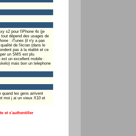
axy s2 pour l'iPhone 4s (je
is tout dépend des usages de
one : iTunes (il n'y a pas
ualité de l'écran (dans le
ondent pas à la réalité et ce
 taper un SMS est plu
 est un excellent mobile :
skelo) mais bon un telephone
le quand les gens arrivent
t moi j ai un vieux X10 et
 et s'authentifier