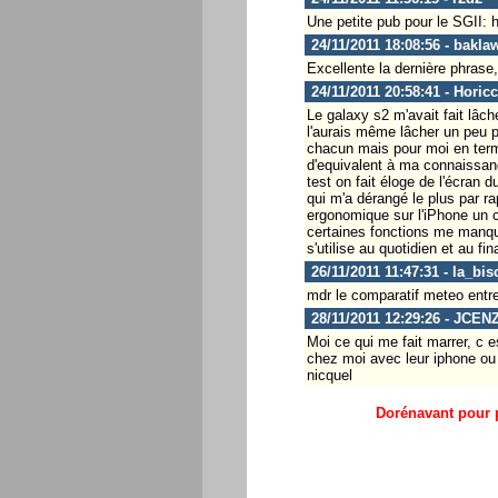
Une petite pub pour le SGI
24/11/2011 18:08:56 - bakla
Excellente la dernière phrase, 
24/11/2011 20:58:41 - Horic
Le galaxy s2 m'avait fait lâche
l'aurais même lâcher un peu pl
chacun mais pour moi en terme 
d'equivalent à ma connaissanc
test on fait éloge de l'écran 
qui m'a dérangé le plus par rap
ergonomique sur l'iPhone un c
certaines fonctions me manqu
s'utilise au quotidien et au fin
26/11/2011 11:47:31 - la_bis
mdr le comparatif meteo entre
28/11/2011 12:29:26 - JCEN
Moi ce qui me fait marrer, c e
chez moi avec leur iphone ou 
nicquel
Dorénavant pour p