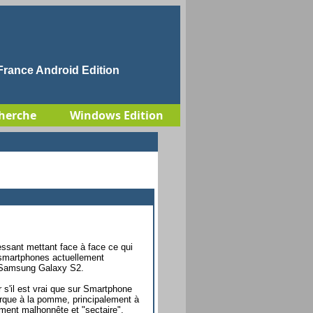
rance Android Edition
herche
Windows Edition
essant mettant face à face ce qui
s smartphones actuellement
le Samsung Galaxy S2.
s'il est vrai que sur Smartphone
arque à la pomme, principalement à
ement malhonnête et "sectaire",