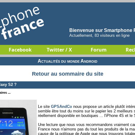
Bienvenue sur Smartphone F
Actuellement, 83 visiteurs en ligne
Facebook
Twitter / X
Forum
Rec
Actualités du monde Android
Retour au sommaire du site
axy S2 ?
res ...
Le site
GPSAndCo
nous propose un article plutôt intér
semble être tout du moins sur le papier les 2 meilleur
réellement disponible en boutiques ... l'iPhone 4S et 
Une lecture que nous vous recommandons vraiment car 
France nous n'aimons pas du tout les produits de la m
cause de la politique de Apple que nous trouvons total