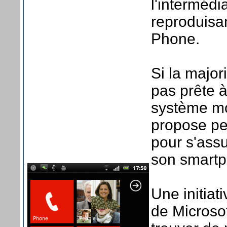
l'intermédi
reproduisa
Phone.
Si la major
pas prête à
système mo
propose peu
pour s'assu
son smartp
Une initiat
de Microso