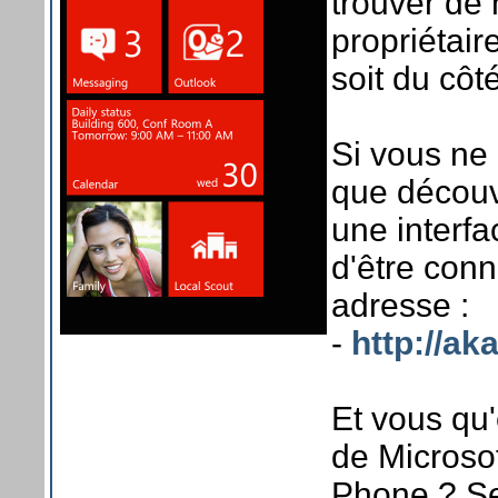
trouver de 
propriétai
soit du côt
Si vous ne
que découvr
une interfa
d'être conn
adresse :
-
http://a
Et vous qu'
de Microsof
Phone ? Se