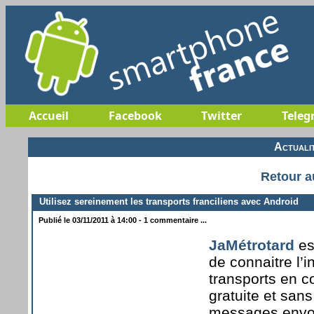
Accueil
Facebook
Twitter
Teleg
Actuali
Retour a
Utilisez sereinement les transports franciliens avec Android
Publié le 03/11/2011 à 14:00 - 1 commentaire ...
JaMétrotard
es
de connaitre l’i
transports en 
gratuite et sans
messages envoyé