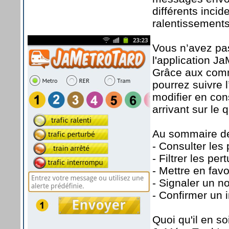
différents inci
ralentissements,
Vous n’avez pas
l'application J
Grâce aux comm
pourrez suivre 
modifier en cons
arrivant sur le q
Au sommaire des
- Consulter les 
- Filtrer les per
- Mettre en fav
- Signaler un n
- Confirmer un 
Quoi qu'il en so