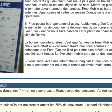
avec des tarifs qui devraient baisser, le plus gros du travail 
possède un réseau national digne de ce nom. Mettre en plac
le territoire devant prendre des années, Free Mobile utilise
antennes déjà posées et celles du réseau Orange suite à un
opérateurs.
Si Free pourra être opérationnel assez rapidement grâce à 
le même temps de continuer le déploiement de son propre 
Gasi" qui vient de nous faire parvenir cette photo du chanti
ville de Reims.
La bonne nouvelle à retenir c'est que l'arrivée de Free Mobil
choix sera offert aux consommateurs que nous sommes. Si 
cofondateur de Free (Groupe Iliad pour être plus précis) et ac
société, sont tenues la révolution mobile sera au rendez-vou
Si vous aussi avez des informations "originales" que vous dé
à nous contacter car nous nous ferons un devoir mais surtout 
ek13
es d'antennes " => on ne couvre pas la France avec des centaines d'antennes
te puisqu'ils ont maintenant atteint les 30% de couverture. L'accord d'itinéra