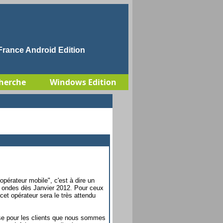
rance Android Edition
herche
Windows Edition
pérateur mobile", c'est à dire un
es ondes dès Janvier 2012. Pour ceux
cet opérateur sera le très attendu
hose pour les clients que nous sommes