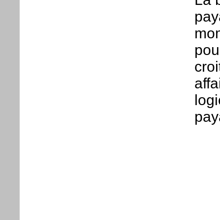
paya
mom
pou
cro
aff
log
pay