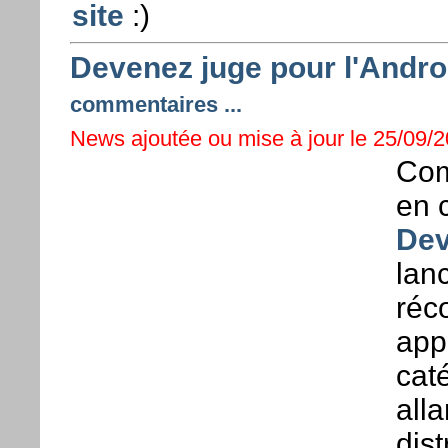
site
:)
Devenez juge pour l'Andro
commentaires ...
News ajoutée ou mise à jour le 25/09/20
Com
en 
Dev
lan
réc
app
caté
all
dist