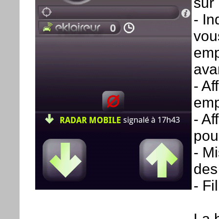
sur
- In
vou
emp
ava
- A
emp
- Af
pour
- M
des
- Fi
La 