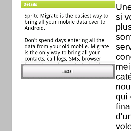
Une
si 
plu
son
ser
con
mei
caté
nou
qui
fina
d'un
vole