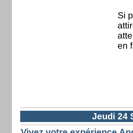
Si 
atti
atte
en f
Jeudi 24
Vivez votre expérience An