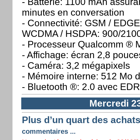
- Batterie: 1100 mAh assura
minutes en conversation
- Connectivité: GSM / EDG
WCDMA / HSDPA: 900/210
- Processeur Qualcomm ®
- Affichage: écran 2,8 pou
- Caméra: 3,2 mégapixels
- Mémoire interne: 512 M
- Bluetooth ®: 2.0 avec E
Mercredi 2
Plus d’un quart des achat
commentaires ...