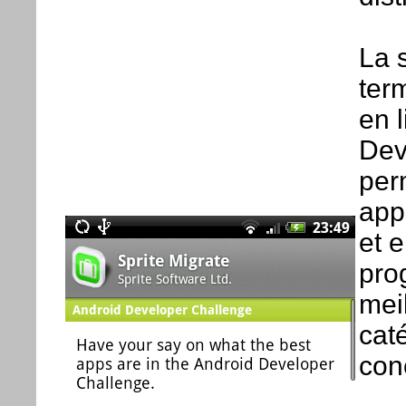
La 
ter
en l
Dev
perm
app
et 
pro
mei
caté
con