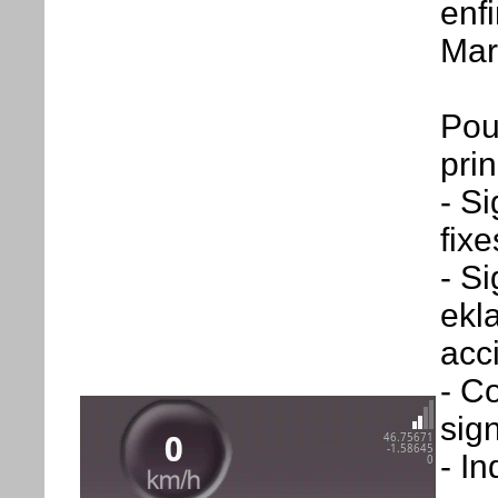
enfi
Mar
Pou
prin
- S
fixe
- Si
ekl
acc
- C
sig
- I