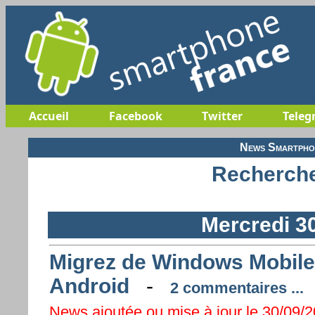
Accueil
Facebook
Twitter
Teleg
News Smartphon
Recherche
Mercredi 3
Migrez de Windows Mobile
Android
-
2 commentaires ...
News ajoutée ou mise à jour le 30/09/2