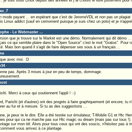
al.. je suis sous Linux depuis des années et j ai choisit le libre justement pou
ax_7
n mode payant ... en espérant que c'est de JeromeVDL et non pas un plagiat 
is Linux addict (sauf en cemoment puisque je suis chez un poto) et je n'appré
tophe - Le Webmaster ...
rsion que je trouve sur le Market est une démo. Normalement qui dit démo ... d
is ce qui semble plaire dans le "Open Source" c'est le mot "Gratos". Pour r
té. Mais bon quand il s'agit de faire dépenser ses sous à un français ...
ine
rque avec moi. :D
y34
ionne pas. Après 3 mises à jour en peu de temps, dommage.
eureusement.
host
Iti. Merci à ceux qui soutiennent l'appli ! :-)
d, ParisIti (et d'autres) ont des progrès à faire graphiquement (et encore, tu 
iorer au fur et à mesure. Si tu as des suggestions ...
, je peux te le dire. Elle a été testée sur émulateur, T-Mobile G1 et Htc Hero.
s pour qui ca ne marche pas sur Htc magic ou dream (mais pas sur tous !). 
lantage sur mon tél. Alors pour tous ceux qui ont des soucis, n'hésitez pas à 
 comment vous arrivez à ce plantage.