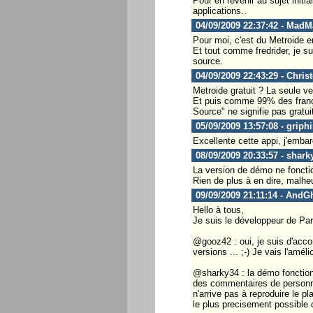
Pour en revenir au sujet initi
applications..
04/09/2009 22:37:42 - MadM
Pour moi, c'est du Metroide e
Et tout comme fredrider, je su
source.
04/09/2009 22:43:29 - Chris
Metroide gratuit ? La seule ve
Et puis comme 99% des frança
Source" ne signifie pas gratui
05/09/2009 13:57:08 - griph
Excellente cette appi, j'emba
08/09/2009 20:33:57 - shark
La version de démo ne fonct
Rien de plus à en dire, malh
09/09/2009 21:11:14 - AndG
Hello à tous,
Je suis le développeur de Paris
@gooz42 : oui, je suis d'accor
versions ... ;-) Je vais l'amél
@sharky34 : la démo fonctionne
des commentaires de personne
n'arrive pas à reproduire le p
le plus precisement possible