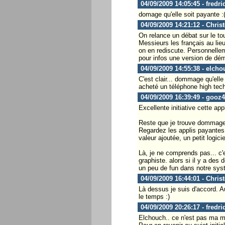
04/09/2009 14:05:45 - fredri
domage qu'elle soit payante :
04/09/2009 14:21:12 - Chris
On relance un débat sur le tout
Messieurs les français au lie
on en rediscute. Personnellem
pour infos une version de démo
04/09/2009 14:55:38 - elcho
C'est clair... dommage qu'elle
acheté un téléphone high tech
04/09/2009 16:39:49 - gooz
Excellente initiative cette app
Reste que je trouve dommage q
Regardez les applis payantes d
valeur ajoutée, un petit logicie
Là, je ne comprends pas... c'e
graphiste. alors si il y a des
un peu de fun dans notre systè
04/09/2009 16:44:01 - Chris
Là dessus je suis d'accord. Au
le temps :)
04/09/2009 20:26:17 - fredri
Elchouch.. ce n'est pas ma mè