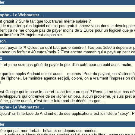
der
(
tophe - Le Webmaster ...
 gratuit ? Sur le fait que tout travail mérite salaire ?
u de regretter qu'un logiciel ne soit pas gratuit lancez vous dans le dévelop
ent ça ne me choque pas de payer moins de 2 Euros pour un logiciel que je va
 limitée à 25 trajets est disponible.
uch
 soit payante ?! Qu'est ce qu'il faut pas entendre ! T'as pas 1e50 à dépenser p
 avec un forfait a 40 euros/mois ? C'est encore maman qui a payé un petit ca
42
li, et je ne suis pas gêné de payer le prix d'un café pour un outil aussi malin.
ue les applis Android soient aussi... moches. Pour du payant, on s'attend à 
e l'Iphone.. Le moindre agenda est joli, coloré, on a vraiment l'impression d'
l.
st Google qui impose le noir et blanc triste ou quoi ? Perso je ne suis pas dé
 développeurs qui ont envie de se lâcher un peu, aucun problème, je suis prêt à
me, parce que là, c'est limite faire-part de décès les gars...
tophe - Le Webmaster ...
jourd'hui l'interface de Android et de ses applications est loin d'être "sexy".
der
re qui pait mon forfait.. hélas et ce depuis des années..