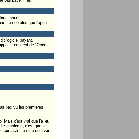
r ne pas payer mes
fonctionnel.
cie rien de plus que l'open
it logiciel payant.
appel le concept de "Open
n'as pas vu les premieres
 Mais c'est vrai que j'ai eu
Le problème, c'est que je
me contacter, en me décrivant