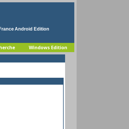
rance Android Edition
herche
Windows Edition