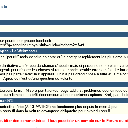
site
...
ur pourrir leur groupe facebook :
rch/?q=sandrine+moyal&init=quick#/htchero?ref=nf
tophe - Le Webmaster ...
les "pourrir" mais de faire en sorte qu'ils corrigent rapidement les plus gros bu
d'initiative a très peu de chance d'aboutir mais si personne ne se plaint vu l
rait pour réparer les choses si tout le monde semble être satisfait. Le but es
st pas parfait avec leur appareil. Il n'y a pas grand chose à faire et la majori
. Après ce n'est qu'une question de volonté.
toujours la m... Mise a jour tardives, bugs additifs, problèmes économique du 
 ou a l'inverse, intérêt économique a brider certaines options. Bref, pas du to
aman972
 bluetooth stéréo (A2DP/AVRCP) ne fonctionne plus depuis la mise à jour...
sans fil dans la voiture downgrade obligatoire pour avoir du son !!!
ublier des commentaires il faut posséder un compte sur le Forum du site