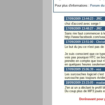
Pour plus d'informations :
Forum du 
17/09/2009 13:44:23 - JRC
chui d'accord avec serge !
17/09/2009 13:48:27 - JRC
Sans rire faut commencer à le
http://www.facebook.com/sea
17/09/2009 13:51:00 - Chris
Le but du jeu ce n'est pas de 
Je suis conscient que ce type 
vois pas pourquoi HTC se bouge
prendre en compte que tout n'e
en quelques heures seulement
17/09/2009 15:06:39 - voz
Les surcouches logiciel c'est 
surcouche pas toujours évident
18/09/2009 23:15:05 - mad
J'en ai un a déclaré le profil
Du coup plus de MP3 joués en 
Dorénavant pour p