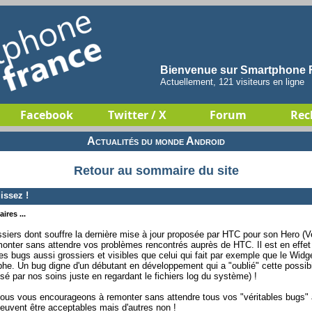
Bienvenue sur Smartphone F
Actuellement, 121 visiteurs en ligne
Facebook
Twitter / X
Forum
Rec
Actualités du monde Android
Retour au sommaire du site
issez !
ires ...
siers dont souffre la dernière mise à jour proposée par HTC pour son Hero (
nter sans attendre vos problèmes rencontrés auprès de HTC. Il est en effet 
 bugs aussi grossiers et visibles que celui qui fait par exemple que le Widget
he. Un bug digne d'un débutant en développement qui a "oublié" cette possibil
é par nos soins juste en regardant le fichiers log du système) !
nous vous encourageons à remonter sans attendre tous vos "véritables bugs" 
peuvent être acceptables mais d'autres non !