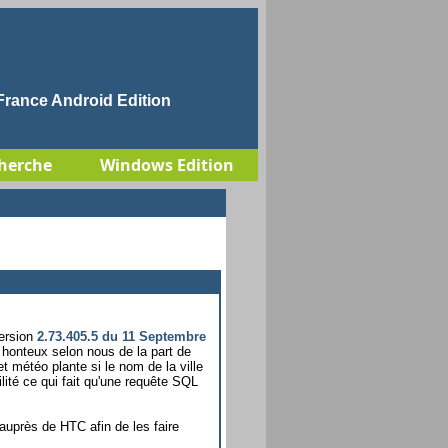
rance Android Edition
herche
Windows Edition
Version
2.73.405.5 du 11 Septembre
honteux selon nous de la part de
 météo plante si le nom de la ville
ité ce qui fait qu'une requête SQL
auprès de HTC afin de les faire