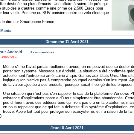
ffre destinée au plus démunis. Une affaire à suivre de près qui
e stupides à d'autres comme une prime de 2.500 Euros pour
r leur vieille Porsche ou SUV parisien contre un vélo électrique.
 le dire sur Smartphone France.
sMania
...
Dimanche 11 Avril 2021
 sur Android
-
4 commentaires ...
 19:00:00 ...
Même s'il ne l'avait jamais réellement avoué, on ne pouvait que se douter de
porter son système iMessage sur Android. La situation a été confirmée grâ
actuellement l'entreprise américaine à Epic Games aux Etats Unis. Une sit
logique qu'on n'arrive pas à comprendre pourquoi certains s'en insurgent. A
de la valeur ajoutée à ses produits, pourquoi serait-il obligé de les propose
Une situation qui n'est pas s'en rappeler le cas de la plateforme Windows 
existence d'applications phare a dû tout simplement être abandonnée. Certe
peu différent avec des éditeurs tiers qui n'ont pas cru en la plateforme, mai
en nous rappelant que ce qui fait la richesse d'un système d'exploitation, ce
trouve. Apple fait tout pour protéger son écosystème, et il a raison de la fair
Jeudi 8 Avril 2021