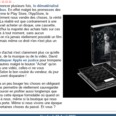
 11:11:11 ...
oncer plusieurs fois,
le dématérialisé
abus
. En effet malgré les promesses des
me le Play Store, l'AppStore, le
ffirment nous vendre des choses, la vérité
a réalité est que contrairement à une
vait acheter un disque, une cassette,
hui la majorité des achats faits sur ces
is à tout moment, sans aucun
on n'a jamais réellement possédé un film
, mais même ce droit n'en n'est plus un
n d'achat n'est clairement plus ce qu'elle
ls, de la musique ou de la vidéo, David
attaquer Apple en justice
pour tromperie
utres malgré le bouton "Achat" qu'on
u une vidéo, celles-ci ne vous
Selon le bon vouloir du vendeur, du jour
vent disparaitre !
ra un peu bouger les choses en obligeant
s permettre de réellement sauvegarder
ouvoir en profiter aussi longtemps que
nu cette époque formidable où quand on
t à nous, même si la boutique qui nous
 la porte. Même si nous vivons une époque
 certaines choses du passé. Et vous ?