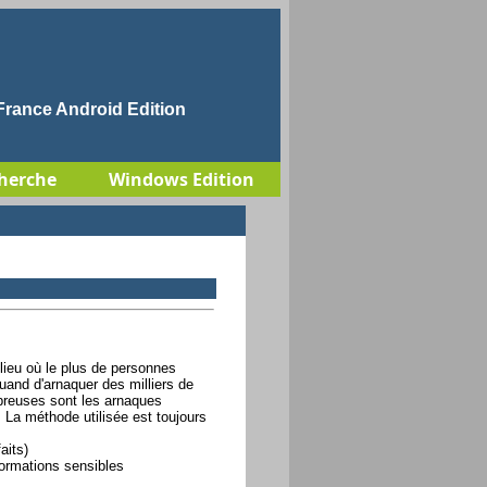
rance Android Edition
herche
Windows Edition
lieu où le plus de personnes
ruand d'arnaquer des milliers de
breuses sont les arnaques
 La méthode utilisée est toujours
aits)
nformations sensibles