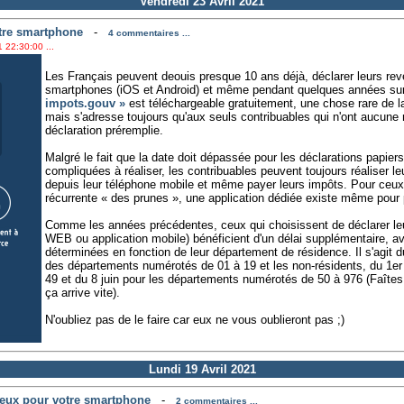
Vendredi 23 Avril 2021
tre smartphone
-
4 commentaires ...
 22:30:00 ...
Les Français peuvent deouis presque 10 ans déjà, déclarer leurs reve
smartphones (iOS et Android) et même pendant quelques années su
impots.gouv »
est téléchargeable gratuitement, une chose rare de la
mais s'adresse toujours qu'aux seuls contribuables qui n'ont aucune m
déclaration préremplie.
Malgré le fait que la date doit dépassée pour les déclarations papiers
compliquées à réaliser, les contribuables peuvent toujours réaliser le
depuis leur téléphone mobile et même payer leurs impôts. Pour ceux
récurrente « des prunes », une application dédiée existe même pour
Comme les années précédentes, ceux qui choisissent de déclarer leur
WEB ou application mobile) bénéficient d'un délai supplémentaire, av
déterminées en fonction de leur département de résidence. Il s'agit d
des départements numérotés de 01 à 19 et les non-résidents, du 1er 
49 et du 8 juin pour les départements numérotés de 50 à 976 (Faîtes
ça arrive vite).
N'oubliez pas de le faire car eux ne vous oublieront pas ;)
Lundi 19 Avril 2021
eux pour votre smartphone
-
2 commentaires ...