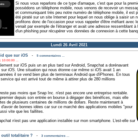
Si nous vous reparlons de ce type d'arnaque, c'est que pour la premi
possédons un téléphone mobile, nous venons de recevoir un message
et communiquant très peu notre numéro de téléphone mobile, il est pl
été piraté sur un site Internet pour lequel on nous oblige à saisir u
profitons donc de l'occasion pour vous rappeler d'être méfiant avec 
venait par exemple de l'étranger et avait une adresse ressemblant à l
d'un phishing pour récupérer vos données de connexion à cette banq
Lundi 26 Avril 2021
oid que sur iOS
-
5 commentaires ...
 10:00:00 ...
ialement sur iOS puis un an plus tard sur Android, Snapchat a dorénavant
ue sur iOS. Une situation qui nous étonne car même si iOS avait 1 an
nnées il se vend bien plus de terminaux Android que d'iPhones. En tous
service qui est arrivé tout de même à attirer plus de 280 millions
n reste pas moins que Snap Inc. n'est pas encore une entreprise rentable.
e premier depuis son entrée en bourse à dégager des bénéfices, mais elle
ttes de plusieurs centaines de millions de dollars. Reste maintenant à
t d'avoir de bonnes idées car sur ce marché des applications mobiles "pour
ssi vite que les faillites.
chat n'est pas une application installée sur mon smartphone. L'est-elle sur
util totalitaire ?
-
3 commentaires ...