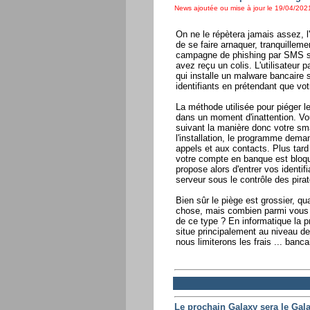
News ajoutée ou mise à jour le 19/04/2021
On ne le répètera jamais assez, l'
de se faire arnaquer, tranquille
campagne de phishing par SMS sé
avez reçu un colis. L'utilisateur 
qui installe un malware bancaire s
identifiants en prétendant que vo
La méthode utilisée pour piéger le
dans un moment d'inattention. Vou
suivant la manière donc votre smar
l'installation, le programme de
appels et aux contacts. Plus tard 
votre compte en banque est bloqué
propose alors d'entrer vos identi
serveur sous le contrôle des pirat
Bien sûr le piège est grossier, qu
chose, mais combien parmi vous o
de ce type ? En informatique la pr
situe principalement au niveau de l
nous limiterons les frais ... bancai
Le prochain Galaxy sera le Galax