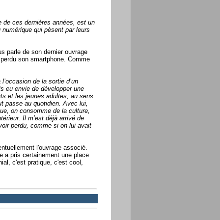
vue de ces dernières années, est un
 numérique qui pèsent par leurs
us parle de son dernier ouvrage
i a perdu son smartphone. Comme
 l’occasion de la sortie d’un
is eu envie de développer une
nts et les jeunes adultes, au sens
ut passe au quotidien. Avec lui,
gue, on consomme de la culture,
érieur. Il m’est déjà arrivé de
voir perdu, comme si on lui avait
entuellement l'ouvrage associé.
e a pris certainement une place
l, c'est pratique, c'est cool,