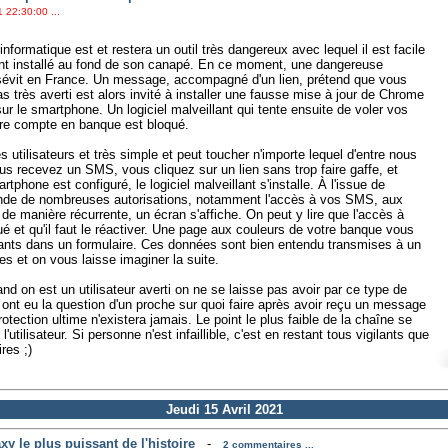
 22:30:00 ...
informatique est et restera un outil très dangereux avec lequel il est facile
ment installé au fond de son canapé. En ce moment, une dangereuse
vit en France. Un message, accompagné d'un lien, prétend que vous
pas très averti est alors invité à installer une fausse mise à jour de Chrome
ur le smartphone. Un logiciel malveillant qui tente ensuite de voler vos
tre compte en banque est bloqué.
s utilisateurs et très simple et peut toucher n'importe lequel d'entre nous
s recevez un SMS, vous cliquez sur un lien sans trop faire gaffe, et
tphone est configuré, le logiciel malveillant s'installe. À l'issue de
mande de nombreuses autorisations, notamment l'accès à vos SMS, aux
de manière récurrente, un écran s'affiche. On peut y lire que l'accès à
 et qu'il faut le réactiver. Une page aux couleurs de votre banque vous
fiants dans un formulaire. Ces données sont bien entendu transmises à un
es et on vous laisse imaginer la suite.
and on est un utilisateur averti on ne se laisse pas avoir par ce type de
nt eu la question d'un proche sur quoi faire après avoir reçu un message
otection ultime n'existera jamais. Le point le plus faible de la chaîne se
'utilisateur. Si personne n'est infaillible, c'est en restant tous vigilants que
res ;)
Jeudi 15 Avril 2021
y le plus puissant de l'histoire
-
2 commentaires ...