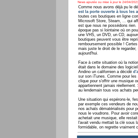
News ajoutée ou mise à jour le 24/04/2021
Comme nous avons déjà pu le dén
est la porte ouverte à tous les 
toutes ces boutiques en ligne com
Microsoft Store, Steam, ... qui a
est que nous ne possédons rien. L
époque pas si lointaine où on pou
une VHS, un DVD, un CD, aujourd'
boutiques peuvent vous être repr
remboursement possible ! Certes 
mais juste le droit de le regarder
aujourd'hui.
Face à cette situation où la notio
était dans le domaine des logicie
Andino un californien a décidé
d'
sur son iTunes. Comme pour les a
clique pour s'offrir une musique o
appartiennent jamais réellement. 
au lendemain tous vos achats peu
Une situation qui espérons-le, fe
par exemple ces vendeurs de nou
nos achats dématérialisés pour p
nous le voudrons. Pour avoir con
achetait une musique, elle restai
l'avait vendu mettait la clé sous
formidable, on regrette vraiment