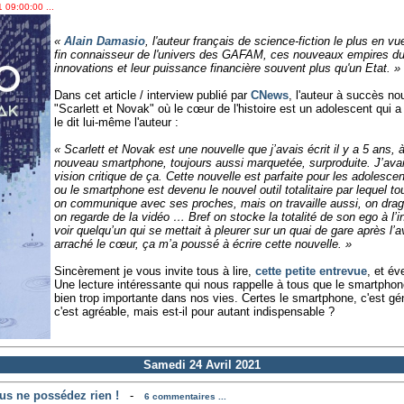
 09:00:00 ...
«
Alain Damasio
, l'auteur français de science-fiction le plus en 
fin connaisseur de l'univers des GAFAM, ces nouveaux empires du
innovations et leur puissance financière souvent plus qu'un Etat. »
Dans cet article / interview publié par
CNews
, l'auteur à succès no
"Scarlett et Novak" où le cœur de l'histoire est un adolescent qu
le dit lui-même l'auteur :
« Scarlett et Novak est une nouvelle que j’avais écrit il y a 5 ans, à
nouveau smartphone, toujours aussi marquetée, surproduite. J’ava
vision critique de ça. Cette nouvelle est parfaite pour les adolesce
ou le smartphone est devenu le nouvel outil totalitaire par lequel to
on communique avec ses proches, mais on travaille aussi, on dra
on regarde de la vidéo … Bref on stocke la totalité de son ego à l’int
voir quelqu’un qui se mettait à pleurer sur un quai de gare après l’a
arraché le cœur, ça m’a poussé à écrire cette nouvelle. »
Sincèrement je vous invite tous à lire,
cette petite entrevue
, et év
Une lecture intéressante qui nous rappelle à tous que le smartphon
bien trop importante dans nos vies. Certes le smartphone, c'est génia
c'est agréable, mais est-il pour autant indispensable ?
Samedi 24 Avril 2021
us ne possédez rien !
-
6 commentaires ...