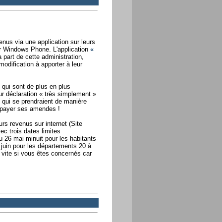
nus via une application sur leurs
r Windows Phone. L'application
«
 part de cette administration,
odification à apporter à leur
 qui sont de plus en plus
ur déclaration « très simplement »
 qui se prendraient de manière
 payer ses amendes !
s revenus sur internet (Site
ec trois dates limites
u 26 mai minuit pour les habitants
juin pour les départements 20 à
 vite si vous êtes concernés car