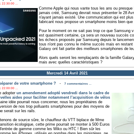
 22:30:00 ...
Comme Apple qui nous vante tous les ans ou presque le
jamais créé, Samsung devrait nous présenter le 28 Avri
n'ayant jamais existé. Une communication qui est plus
fabricant nous propose un smartphone moins bien que 
Pour le moment on ne sait pas trop ce que Samsung v
est quasiment certaine, ça sera un nouveau succès co
les échecs proposés par Samsung depuis le lancement 
tous n'ont pas connu le même succès mais en restant
Galaxy ont fait partie des meilleurs smartphones de le
Alors quels seront les remplaçants de la famille Gala
mais avec quelles caractéristiques ?
Mercredi 14 Avril 2021
séparer de votre smartphone ?
-
7 commentaires ...
 22:00:00 ...
re adopter
un amendement adopté vendredi dans le cadre de
uvelles aides pour faciliter notamment l’acquisition de vélos
haine idée pourrait nous concerner, nous les propriétaires de
version de nos trop polluants smartphones pour des moyens de
serait sur les rails.
 tenons de source sûre, le chauffeur du VTT biplace de Mme
ransition écologique, cette prime pourrait se monter à 500 Euros
 d'entrée de gamme comme les Wiko ou HTC ! Bien sûr les
me les iPhones, utilisés en nombre dans les ministères, ne