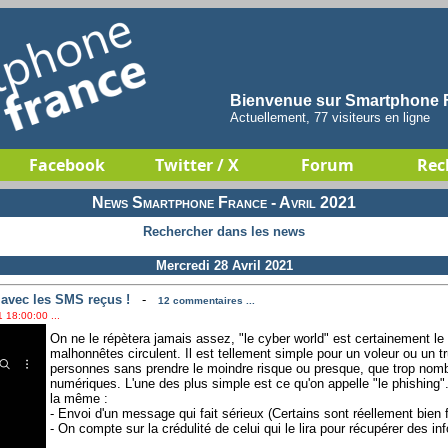
Bienvenue sur Smartphone F
Actuellement, 77 visiteurs en ligne
Facebook
Twitter / X
Forum
Rec
News Smartphone France - Avril 2021
Rechercher dans les news
Mercredi 28 Avril 2021
 avec les SMS reçus !
-
12 commentaires ...
 18:00:00 ...
On ne le répètera jamais assez, "le cyber world" est certainement le 
malhonnêtes circulent. Il est tellement simple pour un voleur ou un t
personnes sans prendre le moindre risque ou presque, que trop nom
numériques. L'une des plus simple est ce qu'on appelle "le phishing".
la même :
- Envoi d'un message qui fait sérieux (Certains sont réellement bien f
- On compte sur la crédulité de celui qui le lira pour récupérer des i