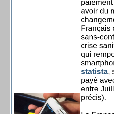
paiement
avoir du 
changemen
Français
sans-cont
crise sani
qui rempo
smartphon
statista
,
payé avec
entre Juil
précis).