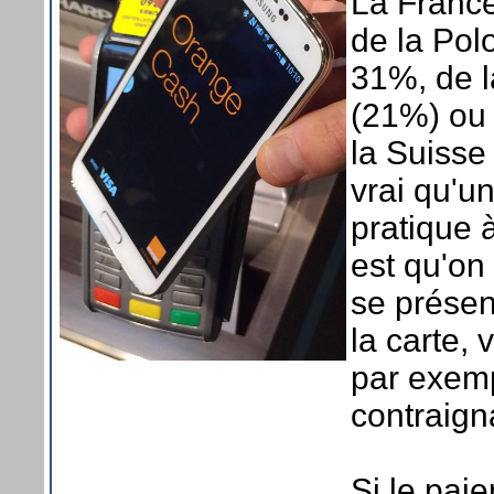
La France
de la Pol
31%, de l
(21%) ou
la Suisse 
vrai qu'u
pratique 
est qu'on 
se présen
la carte, 
par exemp
contraign
Si le pai