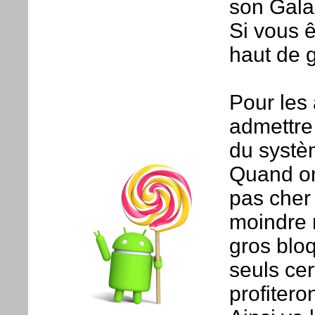
son Gala
Si vous ê
haut de 
Pour les
admettre
du systè
Quand on
pas cher 
moindre m
gros bloq
seuls ce
profitero