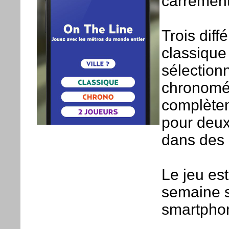
carrément 
Trois diff
classique
sélection
chronométr
complètem
pour deux
dans des 
Le jeu est
semaine s
smartphon