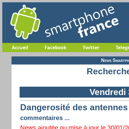
Accueil
Facebook
Twitter
Teleg
News Smartph
Recherche
Vendredi 
Dangerosité des antennes r
commentaires ...
News ajoutée ou mise à jour le 30/01/2