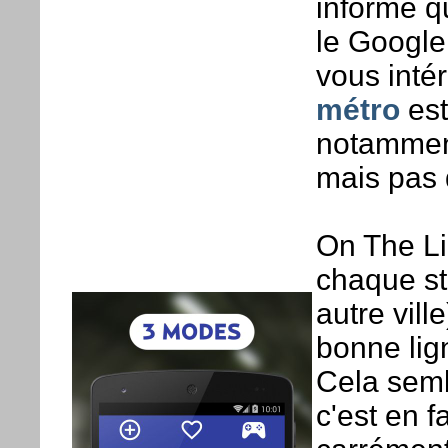
informe q
le Google
vous inté
métro
est
notamment
mais pas 
On The Li
chaque st
autre vill
bonne lig
Cela semb
c'est en f