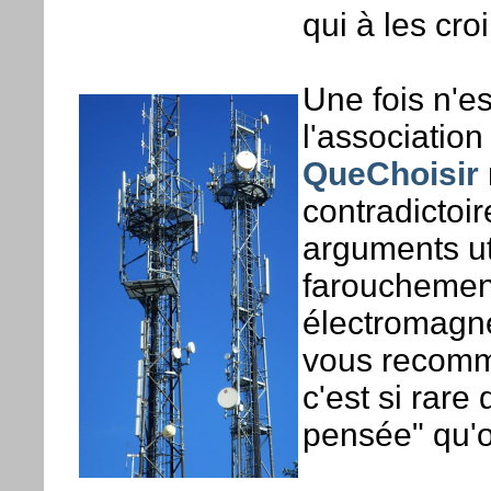
qui à les cro
Une fois n'e
l'associati
QueChoisir
contradictoir
arguments ut
farouchemen
électromagné
vous recomm
c'est si rare
pensée" qu'o