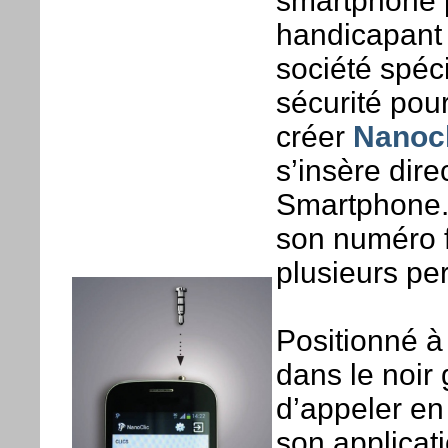
smartphone p
handicapant 
société spéc
sécurité pour
créer
Nanocl
s’insère dir
Smartphone. 
son numéro fa
plusieurs pe
Positionné à
dans le noir 
d’appeler en
son applicati