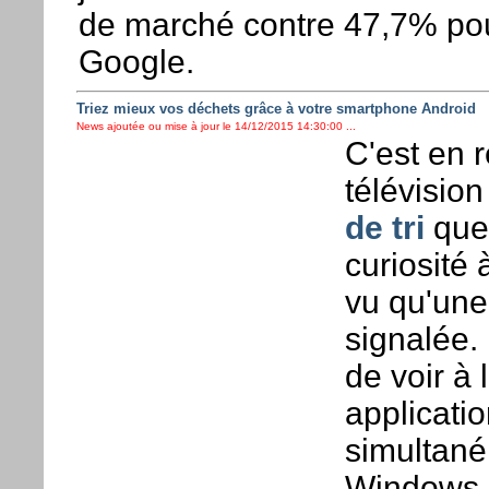
de marché contre 47,7% pou
Google.
Triez mieux vos déchets grâce à votre smartphone Android
News ajoutée ou mise à jour le 14/12/2015 14:30:00 ...
C'est en r
télévision
de tri
que
curiosité 
vu qu'une
signalée. 
de voir à 
applicati
simultané
Windows M