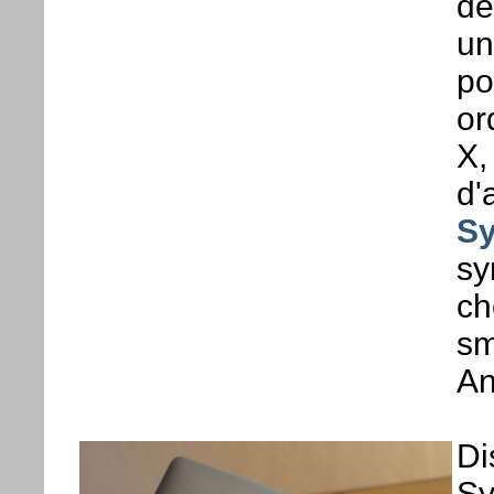
de
un
po
or
X,
d'
S
sy
ch
sm
An
Di
Sy