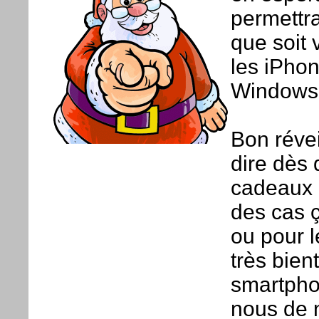
permettra
que soit
les iPhon
Windows 
Bon révei
dire dès 
cadeaux 
des cas 
ou pour l
très bien
smartpho
nous de n