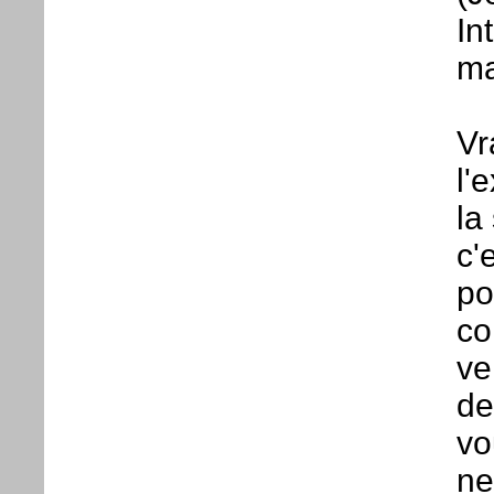
Int
ma
Vr
l'
la
c'
po
co
ve
de
vo
ne