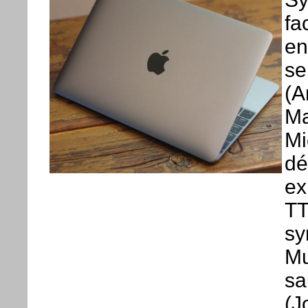
fa
en
se
(A
Ma
Mi
dé
ex
TT
sy
Mu
sa
(J