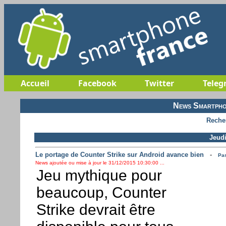
Accueil
Facebook
Twitter
Teleg
News Smartpho
Reche
Jeud
Le portage de Counter Strike sur Android avance bien
-
Pas
News ajoutée ou mise à jour le 31/12/2015 10:30:00 ...
Jeu mythique pour
beaucoup, Counter
Strike devrait être