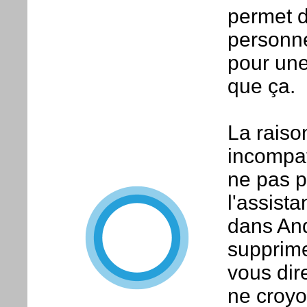
permet d
personne
pour une
que ça.
La raiso
incompat
ne pas pé
l'assist
dans Andr
supprime
vous dir
ne croyo