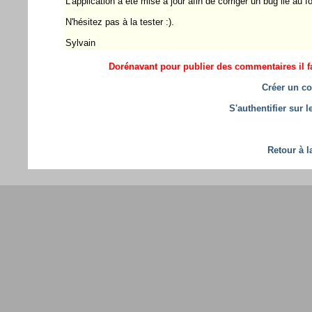
L'application a été mise à jour afin de corriger un bug lié au 
N'hésitez pas à la tester :).
Sylvain
Dorénavant pour publier des commentaires il fa
Créer un co
S'authentifier sur 
Retour à l