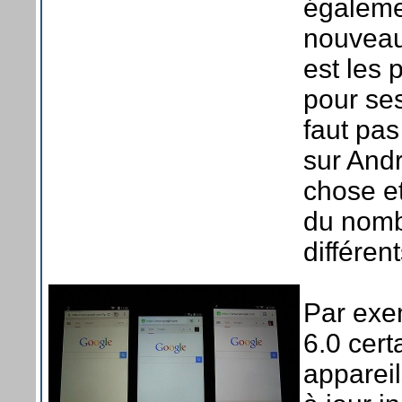
égaleme
nouveau
est les 
pour ses
faut pas
sur And
chose e
du nomb
différen
Par exe
6.0 cer
appareil