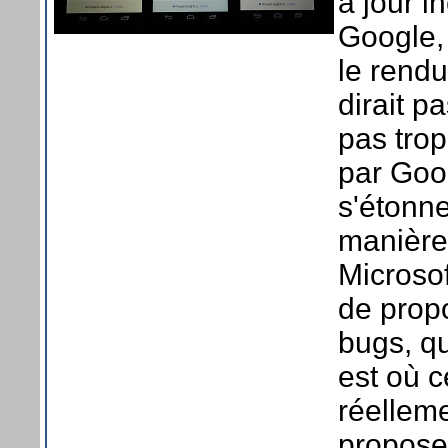
à jour 
Google, 
le rend
dirait p
pas trop
par Goog
s'étonne
manière 
Microsof
de propo
bugs, qu
est où c
réelleme
proposer