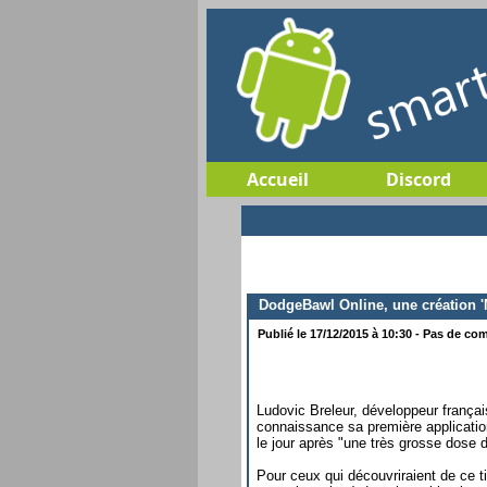
Accueil
Discord
DodgeBawl Online, une création '
Publié le 17/12/2015 à 10:30 - Pas de com
Ludovic Breleur, développeur frança
connaissance sa première applicatio
le jour après "une très grosse dose 
Pour ceux qui découvriraient de ce t