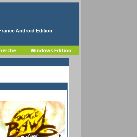
rance Android Edition
herche
Windows Edition