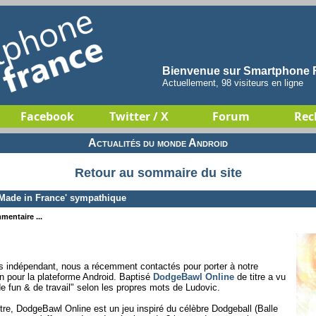
Bienvenue sur Smartphone F
Actuellement, 98 visiteurs en ligne
Facebook
Twitter / X
Forum
Rec
Actualités du monde Android
Retour au sommaire du site
Made in France' sympathique
mentaire ...
is indépendant, nous a récemment contactés pour porter à notre
n pour la plateforme Android. Baptisé
DodgeBawl Online
de titre a vu
de fun & de travail" selon les propres mots de Ludovic.
itre, DodgeBawl Online est un jeu inspiré du célèbre Dodgeball (Balle