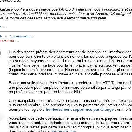
 Chrome OS).
lqu’un a confié à notre source que l’Android, celui que nous connaissons et q
emble ce “vrai” Android? Nous supposons qu’il s’agit d’un Android OS intégra
où la ronde des desserts semble actuellement battre son plein.
o
...
e
-
1 commentaire ...
 12:00:00 ...
L'un des sports préféré des opérateurs est de personalisé l'interface de
pour que leurs clients exploitent pleinement les services proposés par l'op
les services payants associés. Le gros problème est que dans cette étap
"fusiller" une belle interface pour la remplacer par la leur, souvent au dé
(Logiciels enlevés par exemple). Heureusement avec les Smartphones il
contourner cette interface imposée en installant celle proposée à la base 
Bonne nouvelle si vous êtes l'heureux propriétaire d'un HTC Tattoo car
L
une procédure pour remplacer le firmware personalisé par Orange par le 
proposé initialement par son fabricant HTC.
Une manipulation pas très facile à réaliser mais qui est très bien expliqué
plus grand nombre. Une opération qui vous permettra de librérer enfin vot
exemple les logiciels
honteusement supprimés par Orange
comme Gma
Notez bien que cette opération, même si elle est bien expliquée, n'est p
vous loupez à certains endroits clés vous risquez de transformer votre 
pas si vous n'êtes pas certain d'avoir tout compris. Si vous avez besoin
demander notre aide sur
forum du site
.