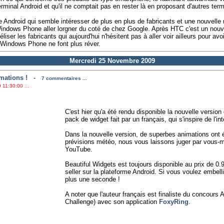
minal Android et qu'il ne comptait pas en rester là en proposant d'autres ter
Android qui semble intéresser de plus en plus de fabricants et une nouvelle
 Windows Phone aller lorgner du coté de chez Google. Après HTC c'est un nouv
déliser les fabricants qui aujourd'hui n'hésitent pas à aller voir ailleurs pour a
Windows Phone ne font plus réver.
Mercredi 25 Novembre 2009
mations !
-
7 commentaires ...
 11:30:00 ...
C'est hier qu'a été rendu disponible la nouvelle version
pack de widget fait par un français, qui s'inspire de l'
Dans la nouvelle version, de superbes animations ont é
prévisions météo, nous vous laissons juger par vous-
YouTube.
Beautiful Widgets est toujours disponible au prix de 0.99
seller sur la plateforme Android. Si vous voulez embelli
plus une seconde !
A noter que l'auteur français est finaliste du concour
Challenge) avec son application
FoxyRing
.