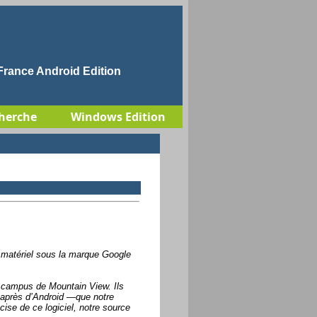
rance Android Edition
herche
Windows Edition
 matériel sous la marque Google
 campus de Mountain View. Ils
d’après d’Android —que notre
cise de ce logiciel, notre source