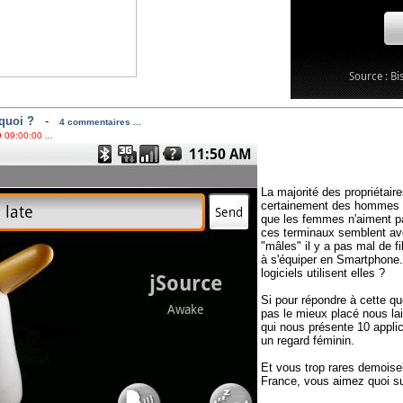
quoi ?
-
4 commentaires ...
 09:00:00 ...
La majorité des propriétai
certainement des hommes m
que les femmes n'aiment pa
ces terminaux semblent avo
"mâles" il y a pas mal de fil
à s'équiper en Smartphone.
logiciels utilisent elles ?
Si pour répondre à cette q
pas le mieux placé nous la
qui nous présente 10 applic
un regard féminin.
Et vous trop rares demoise
France, vous aimez quoi su