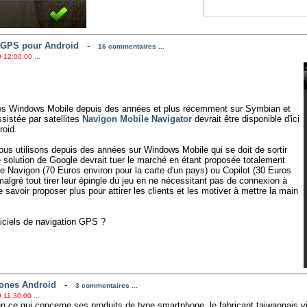
n GPS pour Android
-
16 commentaires ...
 12:00:00 ...
rmes Windows Mobile depuis des années et plus récemment sur Symbian et
ssistée par satellites
Navigon Mobile Navigator
devrait être disponible d'ici
roid.
 nous utilisons depuis des années sur Windows Mobile qui se doit de sortir
e solution de Google devrait tuer le marché en étant proposée totalement
e Navigon (70 Euros environ pour la carte d'un pays) ou Copilot (30 Euros
malgré tout tirer leur épingle du jeu en ne nécessitant pas de connexion à
e savoir proposer plus pour attirer les clients et les motiver à mettre la main
iciels de navigation GPS ?
hones Android
-
3 commentaires ...
 11:30:00 ...
en ce qui concerne ses produits de type smartphone, le fabricant taiwannais vie