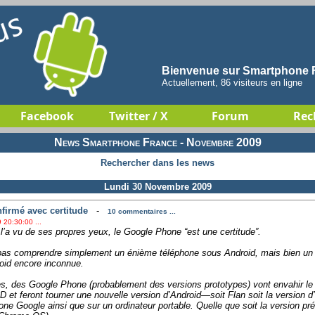
Bienvenue sur Smartphone F
Actuellement, 86 visiteurs en ligne
Facebook
Twitter / X
Forum
Rec
News Smartphone France - Novembre 2009
Rechercher dans les news
Lundi 30 Novembre 2009
firmé avec certitude
-
10 commentaires ...
 20:30:00 ...
 l’a vu de ses propres yeux, le Google Phone “est une certitude”.
t pas comprendre simplement un énième téléphone sous Android, mais bien un
roid encore inconnue.
, des Google Phone (probablement des versions prototypes) vont envahir le
 et feront tourner une nouvelle version d’Android—soit Flan soit la version 
one Google ainsi que sur un ordinateur portable. Quelle que soit la version pré