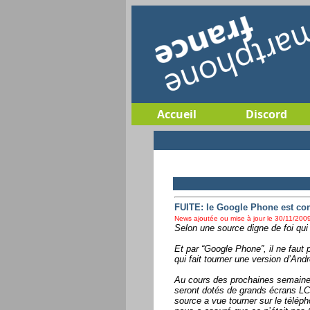
Accueil
Discord
FUITE: le Google Phone est con
News ajoutée ou mise à jour le 30/11/2009
Selon une source digne de foi qui
Et par “Google Phone”, il ne fau
qui fait tourner une version d’And
Au cours des prochaines semaines
seront dotés de grands écrans LCD
source a vue tourner sur le téléph