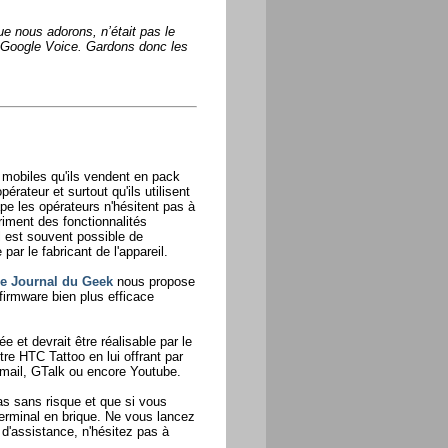
ue nous adorons, n’était pas le
nt Google Voice. Gardons donc les
s mobiles qu'ils vendent en pack
érateur et surtout qu'ils utilisent
e les opérateurs n'hésitent pas à
triment des fonctionnalités
 est souvent possible de
par le fabricant de l'appareil.
e Journal du Geek
nous propose
firmware bien plus efficace
e et devrait être réalisable par le
re HTC Tattoo en lui offrant par
il, GTalk ou encore Youtube.
as sans risque et que si vous
terminal en brique. Ne vous lancez
 d'assistance, n'hésitez pas à