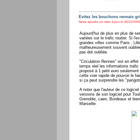
Evitez les bouchons rennais g
News ajoutée ou mise à jour le 30/11/2009
Aujourd'hui de plus en plus de se
variées sur le trafic routier. Si 
grandes villes comme Paris , Lille
malheureusement souvent oubliées
pas été oubliée.
"Circulation Rennes" est en effe
temps réel les informations trafic
proposé à 1 petit euro seulement 
cette voie rapide de pouvoir le f
si ça peut surprendre les "parigot
A noter que l'auteur de ce logiciel
versions de son logiciel pour Tou
Grenoble, caen, Bordeaux et bien 
Marseille.