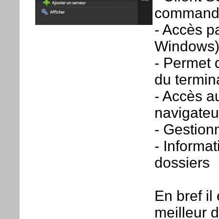
command
- Accès p
Windows
- Permet 
du termin
- Accès a
navigate
- Gestionn
- Informat
dossiers
En bref il
meilleur d