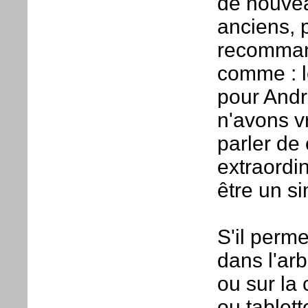
de nouve
anciens, 
recommand
comme : le
pour Andr
n'avons v
parler de
extraordin
être un si
S'il perm
dans l'ar
ou sur la
ou tablett