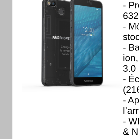
- P
632
- M
sto
- B
ion
3.0
- É
(21
- A
l’ar
- W
& 