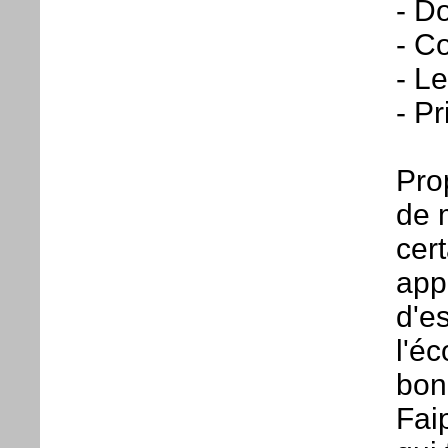
- D
- C
- Le
- P
Pro
de 
cer
app
d'es
l'éc
bon
Fai