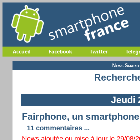
Accueil
Facebook
Twitter
Teleg
News Smartp
Recherche
Jeudi 
Fairphone, un smartphone 
11 commentaires ...
News ajoutée ou mise à jour le 29/08/2