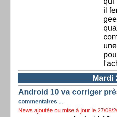
qui 
il 
gee
quan
com
une
pou
l'a
Mardi 
Android 10 va corriger près
commentaires ...
News ajoutée ou mise à jour le 27/08/2