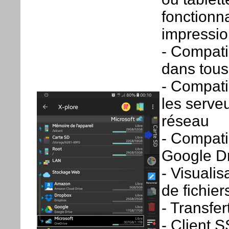
fonctionna
impressio
- Compati
dans tous
- Compati
les serve
réseau
- Compati
Google Dr
- Visuali
de fichier
- Transfe
- Client S