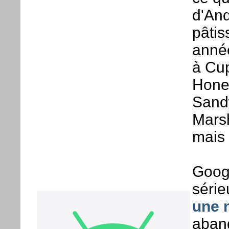
d'And
pâtis
année
à Cup
Hone
Sandw
Marsh
mais 
Googl
série
une 
aband