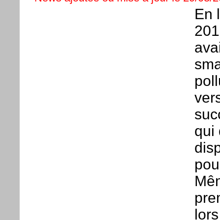
En 
201
ava
sma
poll
ver
suc
qui
dis
pou
Même
pre
lor