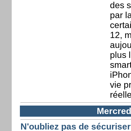
des se
par l
certa
12, m
aujou
plus 
smart
iPhon
vie p
réell
Mercred
N'oubliez pas de sécurise