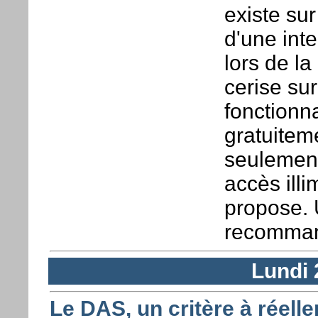
existe sur
d'une int
lors de l
cerise sur
fonctionna
gratuitem
seulement
accès ill
propose.
recomman
Lundi 
Le DAS, un critère à réel