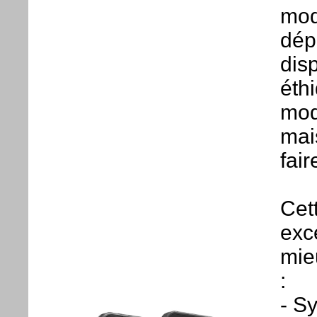
mod
dép
dis
éth
modu
mais
fai
Cet
exc
mie
:
- S