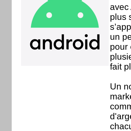
avec 
plus 
s’app
un pe
pour 
plusi
fait p
Un no
marke
comm
d'arg
chacu