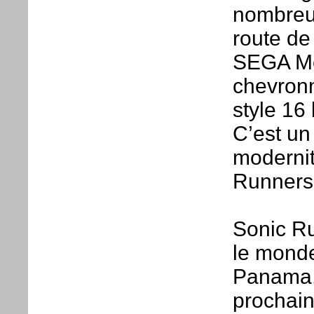
nombreux
route de
SEGA Me
chevronn
style 16
C’est un
modernit
Runner
Sonic Ru
le monde
Panama, 
prochain 