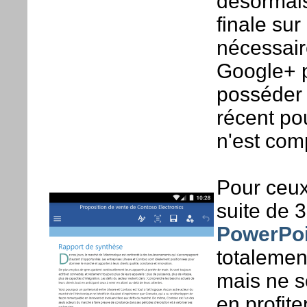
désormais
finale sur
nécessaire
Google+ po
posséder 
récent pou
n'est comp
Pour ceux
suite de 3
PowerPoi
totalemen
mais ne s
en profit