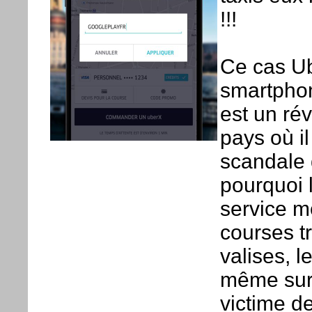
!!!
Ce cas Ub
smartphon
est un rév
pays où il
scandale q
pourquoi 
service me
courses t
valises, 
même sur
victime d