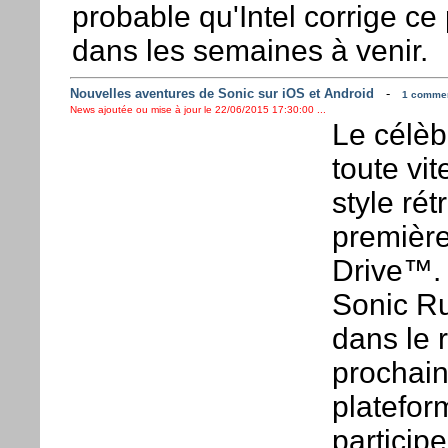
probable qu'Intel corrige ce 
dans les semaines à venir.
Nouvelles aventures de Sonic sur iOS et Android
-
1 comment
News ajoutée ou mise à jour le 22/06/2015 17:30:00 ...
Le célèb
toute vi
style ré
premièr
Drive™. 
Sonic R
dans le 
prochain
platefo
particip