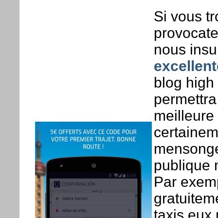
Si vous tr
provocate
nous insul
excellen
blog high
permettra
meilleure
certainem
mensonges
publique 
Par exemp
gratuiteme
taxis eux