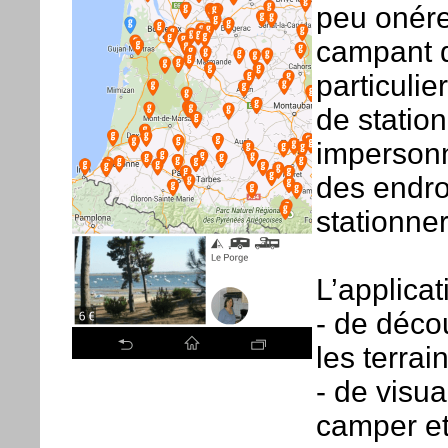
peu onére
campant d
particuli
de statio
impersonn
des endro
stationner
L’applica
- de décou
les terrai
- de visua
camper et 