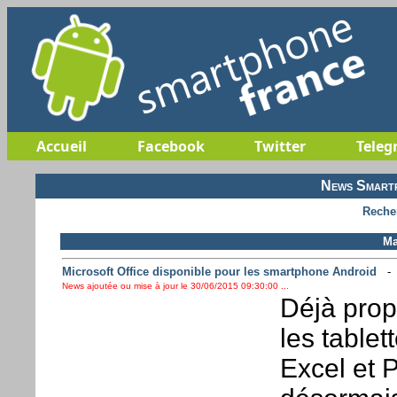
Accueil
Facebook
Twitter
Teleg
News Smartp
Reche
Ma
Microsoft Office disponible pour les smartphone Android
News ajoutée ou mise à jour le 30/06/2015 09:30:00 ...
Déjà prop
les tablet
Excel et 