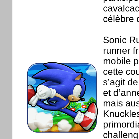
cavalcad
célèbre 
Sonic Ru
runner f
mobile p
cette cou
s’agit d
et d’an
mais aus
Knuckles
primordi
challeng